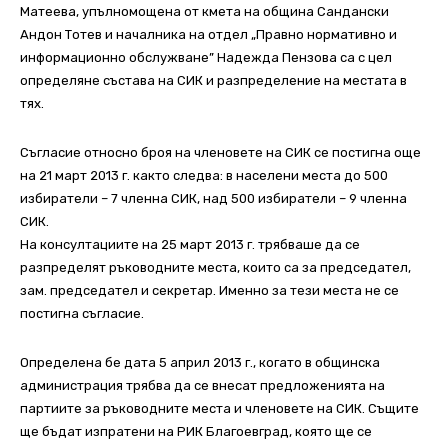
Матеева, упълномощена от кмета на община Сандански
Андон Тотев и началника на отдел „Правно нормативно и
информационно обслужване” Надежда Пензова са с цел
определяне състава на СИК и разпределение на местата в
тях.
Съгласие относно броя на членовете на СИК се постигна още
на 21 март 2013 г. както следва: в населени места до 500
избиратели – 7 членна СИК, над 500 избиратели – 9 членна
СИК.
На консултациите на 25 март 2013 г. трябваше да се
разпределят ръководните места, които са за председател,
зам. председател и секретар. Именно за тези места не се
постигна съгласие.
Определена бе дата 5 април 2013 г., когато в общинска
администрация трябва да се внесат предложенията на
партиите за ръководните места и членовете на СИК. Същите
ще бъдат изпратени на РИК Благоевград, която ще се