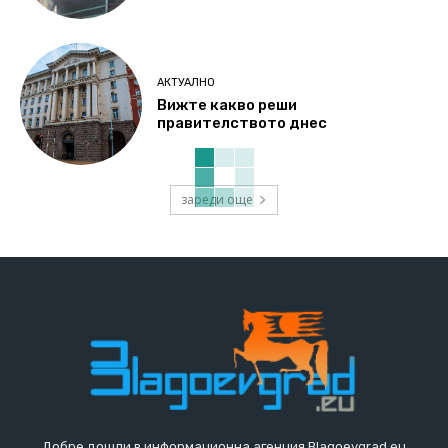
АКТУАЛНО
Вижте какво реши
правителството днес
зареди още
Добре дошли в информационна агенция Blagoevgrad.eu