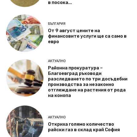
в посока...
БЪЛГАРИЯ
От 9 август цените на
финансовите услуги ще са само в
евро
АКТУАЛНО
Районна прокуратура –
Благоевград ръководи
разследването по три досъдебни
производства за незаконно
отглеждане на растения от рода
на конопа
АКТУАЛНО
Откриха голямо количество
райски газ в склад край София