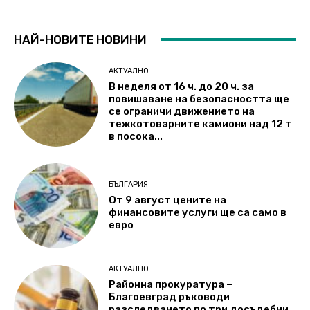
НАЙ-НОВИТЕ НОВИНИ
АКТУАЛНО
В неделя от 16 ч. до 20 ч. за
повишаване на безопасността ще
се ограничи движението на
тежкотоварните камиони над 12 т
в посока...
БЪЛГАРИЯ
От 9 август цените на
финансовите услуги ще са само в
евро
АКТУАЛНО
Районна прокуратура –
Благоевград ръководи
разследването по три досъдебни