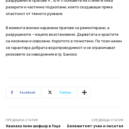
разрушените прагове 9 , 10 и 11 основите на стените бяха
разкрити и частично подкопани, което създаваше пряка
опастност от тяхното рухване.
В момента всички наранени прагове са ремонтирани, а
разрушените – изцяло възстановени. Дърветата и храстите
са изсечени и извозени. Коритото е почистено. По този начин
се гарантира добрата водопроводимост и се ограничават
рисковете за наводнения в гр. Банско.
Facebook
Twitter
ПРЕДИШНА СТАТИЯ
СЛЕДВАЩА СТАТИЯ
Хванаха пиян шофьор в Гоце
Бележитият учен и писател