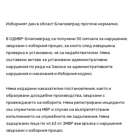
Изборният ден в област Благоевград протече нормално.
В ОДМВР-Благоевград са получени 30 сигнала за нарушения,
свързани с изборния процес, за които след извършена
проверка е установено, че са недействителни. Няма
съставени актове за установени административни
нарушения по реда на Закона за административните
нарушения и наказания и Изборния кодекс.
Няма издадени наказателни постановления, както и
образувани досъдебни производства, свързани с
провеждането на изборите. Няма регистрирани инциденти
със служители на МВР и случаи на възпрепятстване
изпълнението на служебните им задължения. Няма
задържани лица по чл.63 от ЗМВР във връзка с нарушения
свързани с изборния процес.