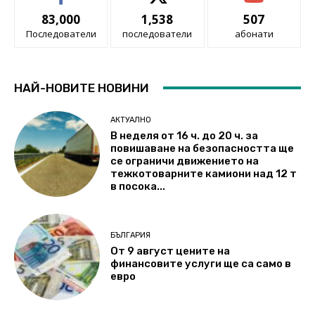
83,000
1,538
507
Последователи
последователи
абонати
НАЙ-НОВИТЕ НОВИНИ
АКТУАЛНО
В неделя от 16 ч. до 20 ч. за
повишаване на безопасността ще
се ограничи движението на
тежкотоварните камиони над 12 т
в посока...
БЪЛГАРИЯ
От 9 август цените на
финансовите услуги ще са само в
евро