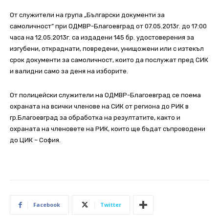
От служители на група „Български документи за
самоличност” при ОДМВР-Благоевград от 07.05.2013г. до 17:00
часа на 12.05.2013г. са издадени 145 бр. удостоверения за
изгубени, откраднати, повредени, унищожени или с изтекъл
срок документи за самоличност, които да послужат пред СИК
и валидни само за деня на изборите.
От полицейски служители на ОДМВР-Благоевград се поема
охраната на всички членове на СИК от региона до РИК в
гр.Благоевград за обработка на резултатите, както и
охраната на членовете на РИК, които ще бъдат съпроводени
до ЦИК – София.
Facebook
Twitter