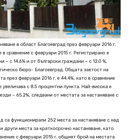
яване в област Благоевград през февруари 2016 г.
че в сравнение с февруари 2015 г. Регистрирано е
 – с 14.6% и от български граждани – с 12.0 %,
тическо бюро- Благоевград. Общата заетост на
та през февруари 2016 г. е 44.4%, като в сравнение
 увеличава с 8.5 процентни пункта. Най-висока е
везди – 65.2%, следвани от местата за настаняване с
ад са функционирали 252 места за настаняване с над
и и други места за краткосрочно настаняване, като
равнение с февруари 2015 г. общият брой на местата