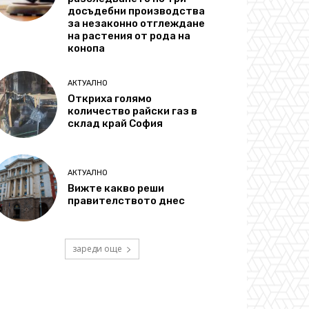
досъдебни производства
за незаконно отглеждане
на растения от рода на
конопа
АКТУАЛНО
Откриха голямо
количество райски газ в
склад край София
АКТУАЛНО
Вижте какво реши
правителството днес
зареди още