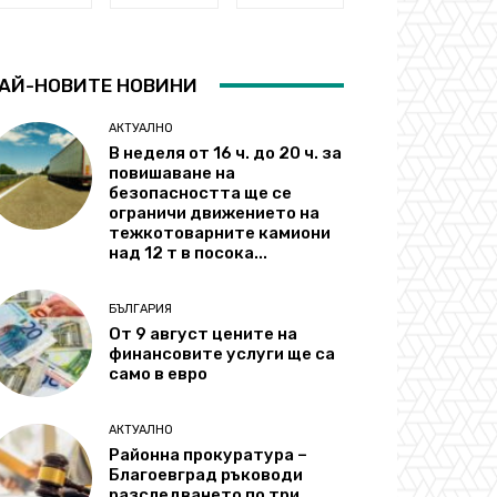
АЙ-НОВИТЕ НОВИНИ
АКТУАЛНО
В неделя от 16 ч. до 20 ч. за
повишаване на
безопасността ще се
ограничи движението на
тежкотоварните камиони
над 12 т в посока...
БЪЛГАРИЯ
От 9 август цените на
финансовите услуги ще са
само в евро
АКТУАЛНО
Районна прокуратура –
Благоевград ръководи
разследването по три