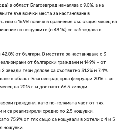
да) в област Благоевград намалява с 9.0%, а на
увките във всички места за настаняване в
л., или с 16.9% повече в сравнение със същия месец на
ичение на нощувките (с 48.1%) се наблюдава в
42.8% от българи. В местата за настаняване с 3
реализирани от български граждани и 14.9% – от
и 2 звезди тези дялове са съответно 31.2% и 7.4%.
ане в област Благоевград през февруари 2016 г. се
месец на 2015 г. и достигат 66.5 хиляди.
арски граждани, като по-голямата част от тях
ди и са реализирали средно по 2.5 нощувки.
ато 75.9% от тях също са нощували в хотели с 4 и 5
оя нощувки.