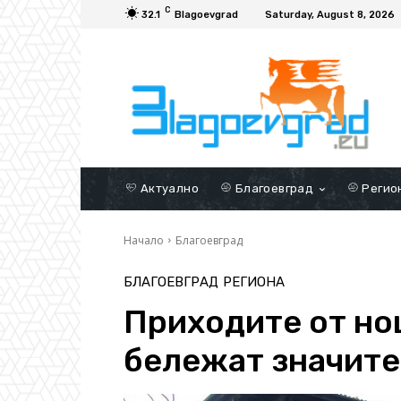
C
32.1
Blagoevgrad
Saturday, August 8, 2026
Актуално
Благоевград
Регио
Начало
Благоевград
БЛАГОЕВГРАД
РЕГИОНА
Приходите от но
бележат значите