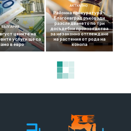
АКТУАЛНО
Районна прокуратура –
Благоевград ръководи
разследването по три
БЪЛГАРИЯ
досъдебни производства
август цените на
за незаконно отглеждане
вите услуги ще са
на растения от рода на
само в евро
конопа