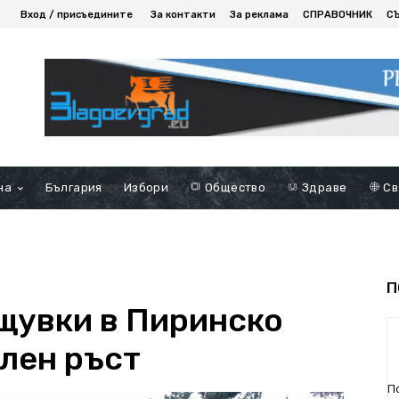
Вход / присъедините
За контакти
За реклама
СПРАВОЧНИК
С
на
България
Избори
Общество
Здраве
Св
П
щувки в Пиринско
лен ръст
П