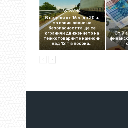
АКТУАЛНО
В неделя от 16 ч. до 20 ч.
за повишаване на
безопасността ще се
ограничи движението на
От 9 
тежкотоварните камиони
финансо
над 12 т в посока...