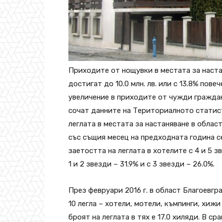
Приходите от нощувки в местата за настан
достигат до 10.0 млн. лв. или с 13.8% пове
увеличение в приходите от чужди граждани
сочат данните на Териториалното статис
леглата в местата за настаняване в област
със същия месец на предходната година се
заетостта на леглата в хотелите с 4 и 5 з
1 и 2 звезди – 31.9% и с 3 звезди – 26.0%.
През февруари 2016 г. в област Благоевгр
10 легла – хотели, мотели, къмпинги, хиж
броят на леглата в тях е 17.0 хиляди. В с