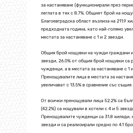
за настаняване (функционирали през перио
леглата в тях с 8.7%. Общият брой на нощ
Благоевградска област възлиза на 211.9 хи
предходната година, като най-голямо увел
местата за настаняване с 1 и 2 звезди.
Общия брой нощувки на чужди граждани и 
звезди, 26.0% от общия брой нощувки са 
чужденци, а в местата за настаняване с 1 
Пренощувалите лица в местата за настаняв
увеличават с 13.5% в сравнение със същия 
От всички пренощували лица 52.2% са бълг
(42.2%) са нощували в хотели с 4 и 5 звез
Пренощувалите чужденци са 31.8 хиляди, к
звезди и са реализирали средно по 4.1 бр