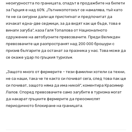
несигурността по границата, спадът в продажбите на билети
за Гърция е над 60%. „Пътникопотокът се намалява, тъй като
те не са сигурни дали ще пристигнат и предпочитат да
изчакат една-две седмици, за да видят как ще бъде, това е
винаги загуба”, каза Галя Топалова от Националното
сдружение на автобусните превозвачите. Преди Великден
превозвачите ще разпространят над 200 000 брошури с
призив българите да останат за празника у нас. Това може да
се окаже удар по гръцкия туризъм.
„Защото много от фермерите – тези фамилни хотели са техни,
не са наши, така че те както си почиват сега, след това пак ще
си почиват, защото няма да има никой”, коментира Красимир
Лалов. Според превозвачите само загубите в туризма могат
да накарат гръцките фермерите да преосмислят
периодичното блокиране на границата.