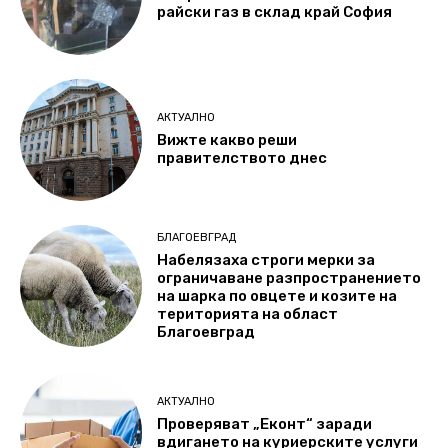
райски газ в склад край София
АКТУАЛНО
Вижте какво реши
правителството днес
БЛАГОЕВГРАД
Набелязаха строги мерки за
ограничаване разпространението
на шарка по овцете и козите на
територията на област
Благоевград
АКТУАЛНО
Проверяват „Еконт“ заради
вдигането на куриерските услуги