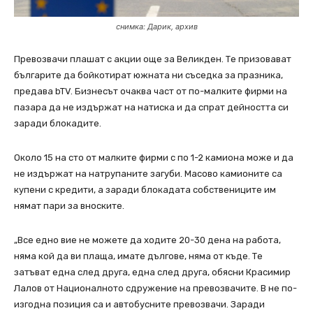
снимка: Дарик, архив
Превозвачи плашат с акции още за Великден. Те призовават
българите да бойкотират южната ни съседка за празника,
предава bTV. Бизнесът очаква част от по-малките фирми на
пазара да не издържат на натиска и да спрат дейността си
заради блокадите.
Около 15 на сто от малките фирми с по 1-2 камиона може и да
не издържат на натрупаните загуби. Масово камионите са
купени с кредити, а заради блокадата собствениците им
нямат пари за вноските.
„Все едно вие не можете да ходите 20-30 дена на работа,
няма кой да ви плаща, имате дългове, няма от къде. Те
затъват една след друга, една след друга, обясни Красимир
Лалов от Националното сдружение на превозвачите. В не по-
изгодна позиция са и автобусните превозвачи. Заради