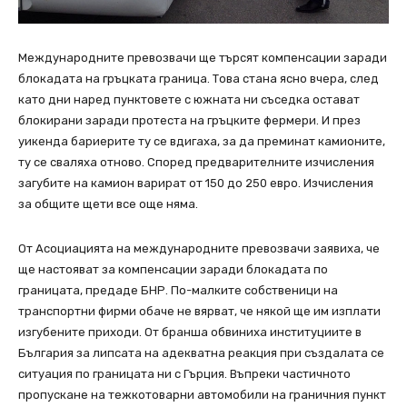
Международните превозвачи ще търсят компенсации заради
блокадата на гръцката граница. Това стана ясно вчера, след
като дни наред пунктовете с южната ни съседка остават
блокирани заради протеста на гръцките фермери. И през
уикенда бариерите ту се вдигаха, за да преминат камионите,
ту се сваляха отново. Според предварителните изчисления
загубите на камион варират от 150 до 250 евро. Изчисления
за общите щети все още няма.
От Асоциацията на международните превозвачи заявиха, че
ще настояват за компенсации заради блокадата по
границата, предаде БНР. По-малките собственици на
транспортни фирми обаче не вярват, че някой ще им изплати
изгубените приходи. От бранша обвиниха институциите в
България за липсата на адекватна реакция при създалата се
ситуация по границата ни с Гърция. Въпреки частичното
пропускане на тежкотоварни автомобили на граничния пункт