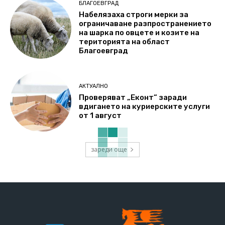
БЛАГОЕВГРАД
Набелязаха строги мерки за
ограничаване разпространението
на шарка по овцете и козите на
територията на област
Благоевград
АКТУАЛНО
Проверяват „Еконт“ заради
вдигането на куриерските услуги
от 1 август
зареди още