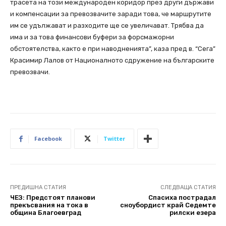
трасета на този международен коридор през други държави
и компенсации за превозвачите заради това, че маршрутите
им се удължават и разходите ще се увеличават. Трябва да
има и за това финансови буфери за форсмажорни
обстоятелства, както е при наводненията”, каза пред в. “Сега”
Красимир Лалов от Националното сдружение на българските
превозвачи.
Facebook
Twitter
ПРЕДИШНА СТАТИЯ
СЛЕДВАЩА СТАТИЯ
ЧЕЗ: Предстоят планови
Спасиха пострадал
прекъсвания на тока в
сноубордист край Седемте
община Благоевград
рилски езера