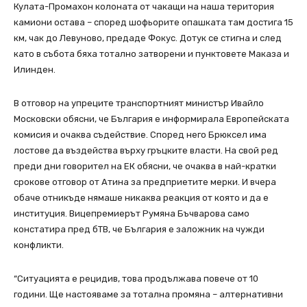
Кулата-Промахон колоната от чакащи на наша територия
камиони остава – според шофьорите опашката там достига 15
км, чак до Левуново, предаде Фокус. Дотук се стигна и след
като в събота бяха тотално затворени и пунктовете Маказа и
Илинден.
В отговор на упреците транспортният министър Ивайло
Московски обясни, че България е информирала Европейската
комисия и очаква съдействие. Според него Брюксел има
лостове да въздейства върху гръцките власти. На свой ред
преди дни говорител на ЕК обясни, че очаква в най-кратки
срокове отговор от Атина за предприетите мерки. И вчера
обаче отникъде нямаше никаква реакция от която и да е
институция. Вицепремиерът Румяна Бъчварова само
констатира пред бТВ, че България е заложник на чужди
конфликти.
“Ситуацията е рецидив, това продължава повече от 10
години. Ще настояваме за тотална промяна – алтернативни