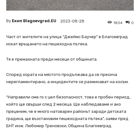
By
Екип Blagoevgrad.EU
2023-08-28
1834
0
Част от жителите на улица “Джеймс Баучер” в Благоевград
искат връщането на пешеходна пътека.
Тя е премахната преди месеци от общината.
Според хората на мястото продължава да се пресича
нерегламентирано, а инцидентите се разминават на косъм.
“Направили сме го с цел безопасност, това е пробен период,
който ще свърши след 2 месеца. Ще наблюдаваме и ако
преценим, че е много натоварен районът заради детската
градина, ще възстановим пешеходната пътека”, заяви пред
БНТ инж. Любомир Треновски, Община Благоевград.