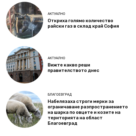
АКТУАЛНО
Откриха голямо количество
райски газ в склад край София
АКТУАЛНО
Вижте какво реши
правителството днес
БЛАГОЕВГРАД
Набелязаха строги мерки за
ограничаване разпространението
на шарка по овцете и козите на
територията на област
Благоевград