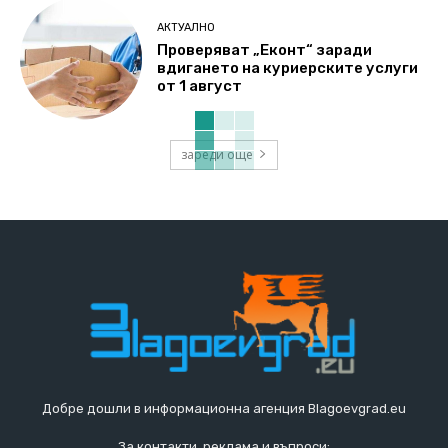
АКТУАЛНО
Проверяват „Еконт“ заради
вдигането на куриерските услуги
от 1 август
зареди още
Добре дошли в информационна агенция Blagoevgrad.eu
За контакти, реклама и въпроси: