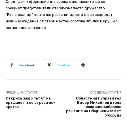
След тази информационна среща с желаещите ще се
срещнат представители от Регионалното дружество
“Екоюгозапад”, които ще разяснят идеята да се създадат
нови насаждения от стари местни сортове ябълки и круши с
регионално значение.
Facebook
Twitter
ПРЕДИШНА СТАТИЯ
СЛЕДВАЩА СТАТИЯ
Откриха защо пътят на
Областният управител
връщане ни се струва по-
Бисер Михайлов върна
кратък
незаконосъобразно
решение на Общински съвет
Якоруда