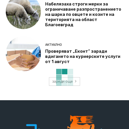
Набелязаха строги мерки за
ограничаване разпространението
на шарка по овцете и козите на
територията на област
Благоевград
АКТУАЛНО
Проверяват „Еконт“ заради
вдигането на куриерските услуги
от 1 август
зареди още