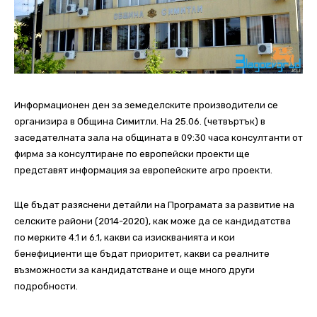
Информационен ден за земеделските производители се
организира в Община Симитли. На 25.06. (четвъртък) в
заседателната зала на общината в 09:30 часа консултанти от
фирма за консултиране по европейски проекти ще
представят информация за европейските агро проекти.
Ще бъдат разяснени детайли на Програмата за развитие на
селските райони (2014-2020), как може да се кандидатства
по мерките 4.1 и 6.1, какви са изискванията и кои
бенефициенти ще бъдат приоритет, какви са реалните
възможности за кандидатстване и още много други
подробности.