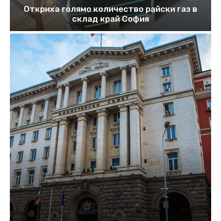
Откриха голямо количество райски газ в
склад край София