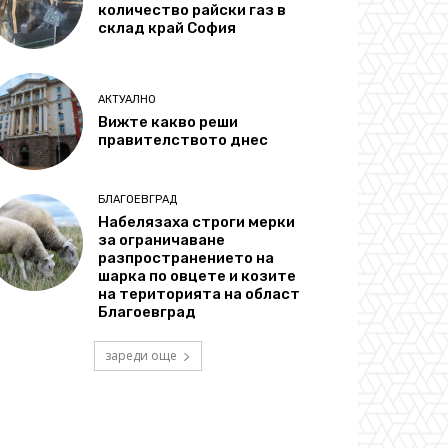
количество райски газ в
склад край София
АКТУАЛНО
Вижте какво реши
правителството днес
БЛАГОЕВГРАД
Набелязаха строги мерки
за ограничаване
разпространението на
шарка по овцете и козите
на територията на област
Благоевград
зареди още