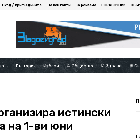
Вход / присъедините
За контакти
За реклама
СПРАВОЧНИК
СЪБ
на
България
Избори
Общество
Здраве
Св
П
рганизира истински
а на 1-ви юни
П