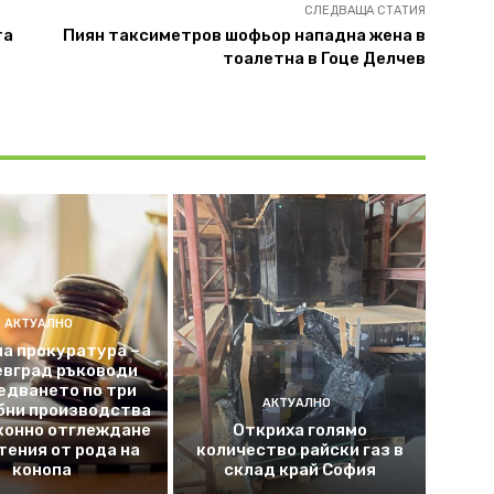
СЛЕДВАЩА СТАТИЯ
та
Пиян таксиметров шофьор нападна жена в
тоалетна в Гоце Делчев
АКТУАЛНО
а прокуратура –
евград ръководи
едването по три
АКТУАЛНО
бни производства
конно отглеждане
Откриха голямо
тения от рода на
количество райски газ в
конопа
склад край София