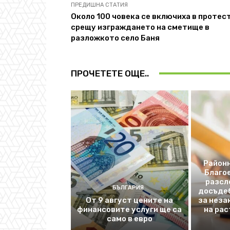
ПРЕДИШНА СТАТИЯ
Около 100 човека се включиха в протес
срещу изграждането на сметище в
разложкото село Баня
ПРОЧЕТЕТЕ ОЩЕ..
Районн
Благо
разсл
БЪЛГАРИЯ
досъде
От 9 август цените на
за неза
финансовите услуги ще са
на рас
само в евро