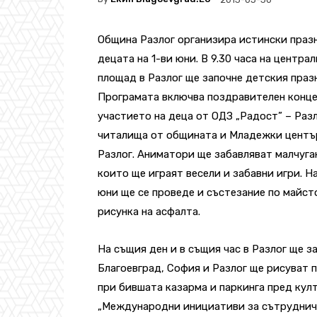
Община Разлог организира истински праз
децата на 1-ви юни. В 9.30 часа на центра
площад в Разлог ще започне детския праз
Програмата включва поздравителен конце
участието на деца от ОДЗ „Радост” – Разл
читалища от общината и Младежки центъ
Разлог. Аниматори ще забавляват малчуга
които ще играят весели и забавни игри. На
юни ще се проведе и състезание по майст
рисунка на асфалта.
На същия ден и в същия час в Разлог ще за
Благоевград, София и Разлог ще рисуват 
при бившата казарма и паркинга пред кул
„Международни инициативи за сътрудниче