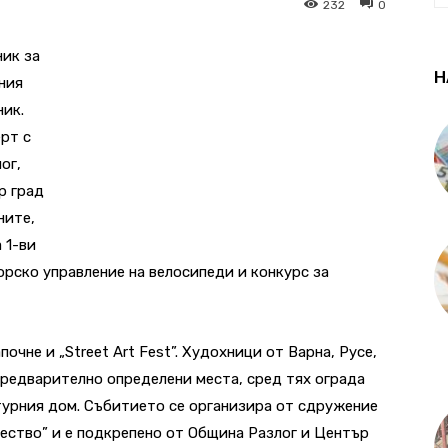
232
0
ник за
Н
лния
ник.
рт с
ог,
р град
ните,
 1-ви
орско управление на велосипеди и конкурс за
почне и „Street Art Fest”. Худохници от Варна, Русе,
предварително определени места, сред тях ограда
турния дом. Събитието се организира от сдружение
ство” и е подкрепено от Община Разлог и Център