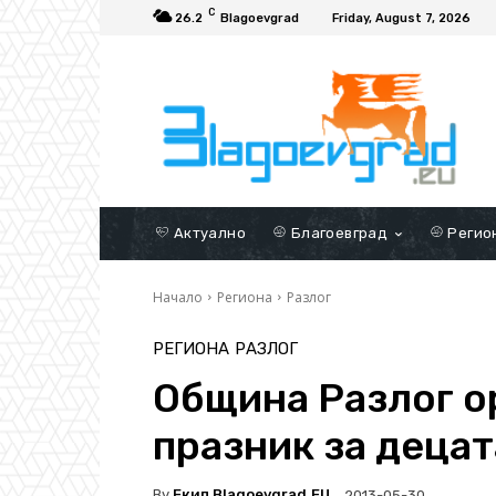
C
26.2
Blagoevgrad
Friday, August 7, 2026
Актуално
Благоевград
Регио
Начало
Региона
Разлог
РЕГИОНА
РАЗЛОГ
Община Разлог о
празник за децат
By
Екип Blagoevgrad.EU
2013-05-30