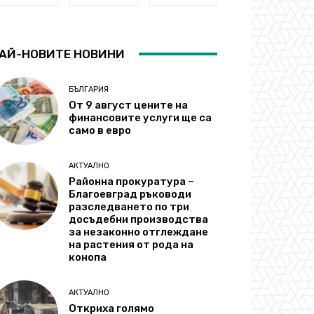
АЙ-НОВИТЕ НОВИНИ
БЪЛГАРИЯ
От 9 август цените на
финансовите услуги ще са
само в евро
АКТУАЛНО
Районна прокуратура –
Благоевград ръководи
разследването по три
досъдебни производства
за незаконно отглеждане
на растения от рода на
конопа
АКТУАЛНО
Откриха голямо