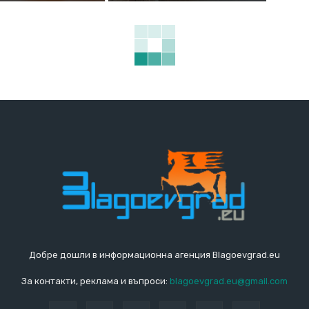
Добре дошли в информационна агенция Blagoevgrad.eu
За контакти, реклама и въпроси:
blagoevgrad.eu@gmail.com