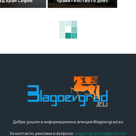
ад край София
правителството днес
Добре дошли в информационна агенция Blagoevgrad.eu
За контакти, реклама и въпроси:
blagoevgrad.eu@gmail.com