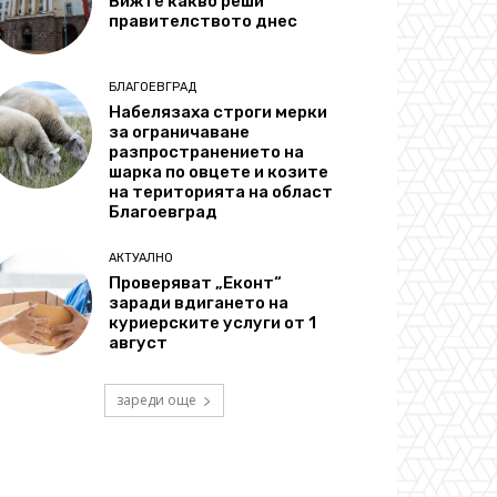
Вижте какво реши
правителството днес
БЛАГОЕВГРАД
Набелязаха строги мерки
за ограничаване
разпространението на
шарка по овцете и козите
на територията на област
Благоевград
АКТУАЛНО
Проверяват „Еконт“
заради вдигането на
куриерските услуги от 1
август
зареди още