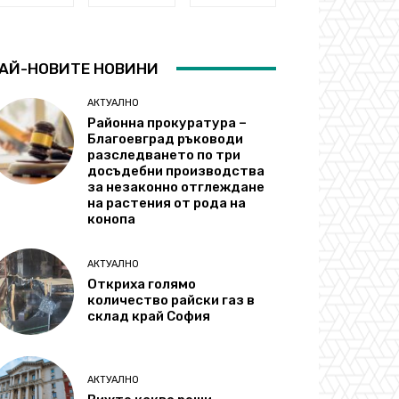
АЙ-НОВИТЕ НОВИНИ
АКТУАЛНО
Районна прокуратура –
Благоевград ръководи
разследването по три
досъдебни производства
за незаконно отглеждане
на растения от рода на
конопа
АКТУАЛНО
Откриха голямо
количество райски газ в
склад край София
АКТУАЛНО