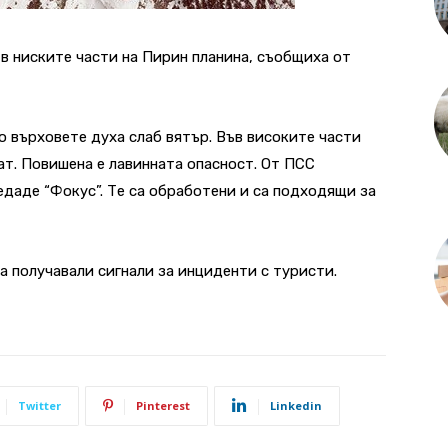
в ниските части на Пирин планина, съобщиха от
о върховете духа слаб вятър. Във високите части
ат. Повишена е лавинната опасност. От ПСС
едаде “Фокус”. Те са обработени и са подходящи за
 получавали сигнали за инциденти с туристи.
Twitter
Pinterest
Linkedin