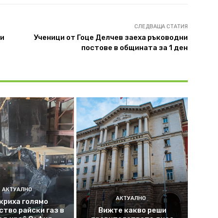
СЛЕДВАЩА СТАТИЯ
ни
Ученици от Гоце Делчев заеха ръководни
постове в общината за 1 ден
АКТУАЛНО
АКТУАЛНО
криха голямо
ство райски газ в
Вижте какво реши