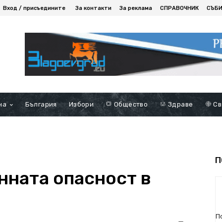
Вход / присъедините
За контакти
За реклама
СПРАВОЧНИК
СЪБ
на
България
Избори
Общество
Здраве
Св
П
нната опасност в
П