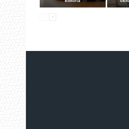
конопа
скл