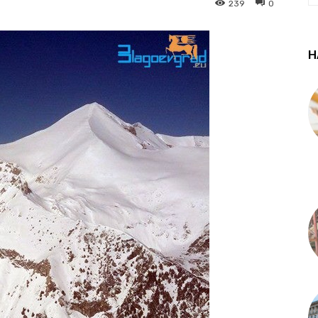
239
0
Н