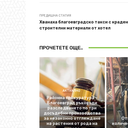
ПРЕДИШНА СТАТИЯ
Хванаха благоевградско такси с краде
строителни материали от хотел
ПРОЧЕТЕТЕ ОЩЕ..
АКТУАЛНО
Районна прокуратура –
Благоевград ръководи
разследването по три
досъдебни производства
за незаконно отглеждане
От
на растения от рода на
количе