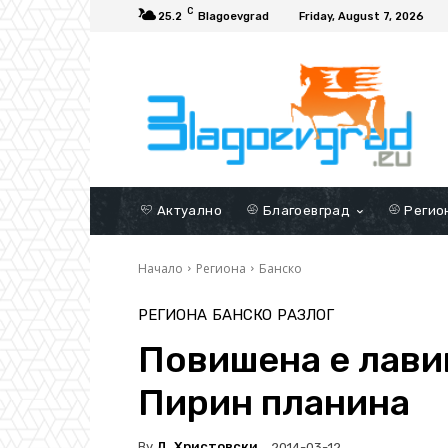
C
25.2
Blagoevgrad
Friday, August 7, 2026
Актуално
Благоевград
Регио
Начало
Региона
Банско
РЕГИОНА
БАНСКО
РАЗЛОГ
Повишена е лави
Пирин планина
By
Д. Христовски
2014-03-12