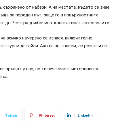
, съхранено от набези. А на местата, където се знае,
бръща за пореден път, защото в повърхностните
гат до 7 метра дълбочина, констатират археолозите.
 че всичко намерено се изнася, включително
ектурни детайли. Ако са по-големи, се режат и се
е връщат у нас, но те вече нямат историческа
 са.
Twitter
Pinterest
Linkedin