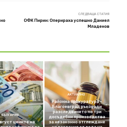
СЛЕДВАЩА СТАТИЯ
ено
ОФК Пирин: Оперираха успешно Даниел
Младенов
АКТУАЛНО
Районна прокуратура –
Благоевград ръководи
разследването по три
БЪЛГАРИЯ
досъдебни производства
август цените на
за незаконно отглеждане