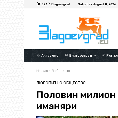
C
32.1
Blagoevgrad
Saturday, August 8, 2026
Актуално
Благоевград
Регио
Начало
Любопитно
ЛЮБОПИТНО
ОБЩЕСТВО
Половин милион 
иманяри