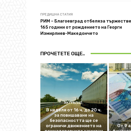
ПРЕДИШНА СТАТИЯ
РИМ – Благоевград отбеляза тържеств
165 години от рождението на Георги
Измирлиев-Македончето
ПРОЧЕТЕТЕ ОЩЕ..
АКТУАЛНО
В неделя от 16 ч. до 20 ч.
за повишаване на
безопасността ще се
ограничи движението на
От 9 