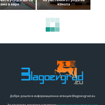
вите услуги ще са
на растения от рода на
само в евро
конопа
Добре дошли в информационна агенция Blagoevgrad.eu
За контакти, реклама и въпроси:
blagoevgrad.eu@gmail.com