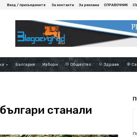
Вход / присъедините
За контакти
За реклама
СПРАВОЧНИК
С
на
България
Избори
Общество
Здраве
Св
П
българи станали
П