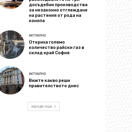
досъдебни производства
за незаконно отглеждане
на растения от рода на
конопа
АКТУАЛНО
Откриха голямо
количество райски газ в
склад край София
АКТУАЛНО
Вижте какво реши
правителството днес
зареди още