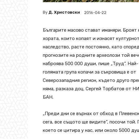
By
Д. Христовски
2016-04-22
Българите масово стават иманяри. Броят 
хората, които копаят и изнасят културно
наследство, расте постоянно, като споре
прогнозите на родните археолози той веч
наброява 500 000 души, пише „Труд“. Най-
голямата група копачи за съкровища е от
Северозападния регион, където друго пр
няма, разказа доц. Сергей Торбатов от Н
БАН.
„Преди дни се върнах от обход в Плевенск
сега, все същото ще видите“, посочи той.
което се цитира у нас, или около 5000 душ