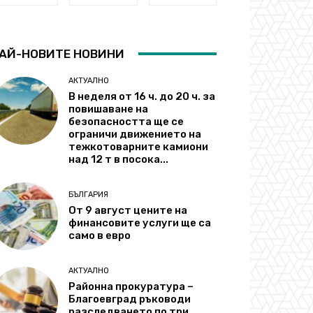
АЙ-НОВИТЕ НОВИНИ
АКТУАЛНО
В неделя от 16 ч. до 20 ч. за
повишаване на
безопасността ще се
ограничи движението на
тежкотоварните камиони
над 12 т в посока...
БЪЛГАРИЯ
От 9 август цените на
финансовите услуги ще са
само в евро
АКТУАЛНО
Районна прокуратура –
Благоевград ръководи
разследването по три