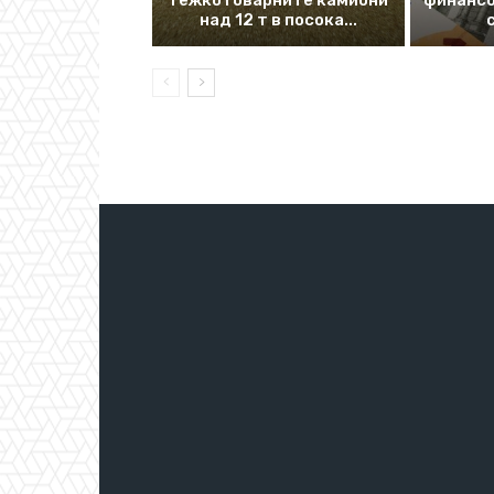
тежкотоварните камиони
финансо
над 12 т в посока...