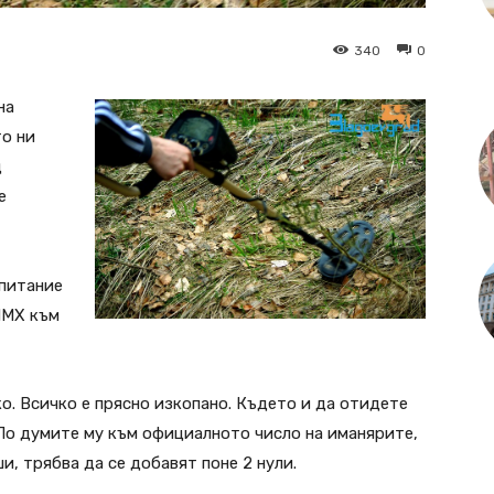
340
0
на
то ни
д
е
епитание
ИМХ към
о. Всичко е прясно изкопано. Където и да отидете
 По думите му към официалното число на иманярите,
и, трябва да се добавят поне 2 нули.