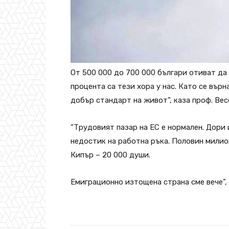
От 500 000 до 700 000 българи отиват да 
процента са тези хора у нас. Като се върн
добър стандарт на живот”, каза проф. Ве
“Трудовият пазар на ЕС е нормален. Дори 
недостик на работна ръка. Половин милио
Кипър – 20 000 души.
Емиграционно изтощена страна сме вече”,