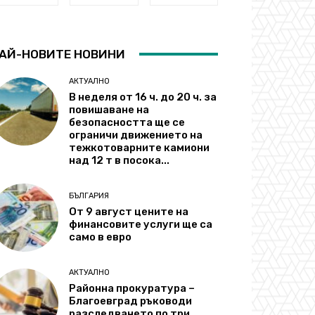
АЙ-НОВИТЕ НОВИНИ
АКТУАЛНО
В неделя от 16 ч. до 20 ч. за
повишаване на
безопасността ще се
ограничи движението на
тежкотоварните камиони
над 12 т в посока...
БЪЛГАРИЯ
От 9 август цените на
финансовите услуги ще са
само в евро
АКТУАЛНО
Районна прокуратура –
Благоевград ръководи
разследването по три