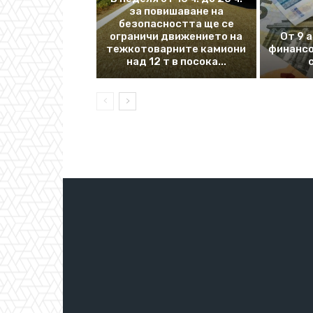
за повишаване на
безопасността ще се
ограничи движението на
От 9 
тежкотоварните камиони
финансо
над 12 т в посока...