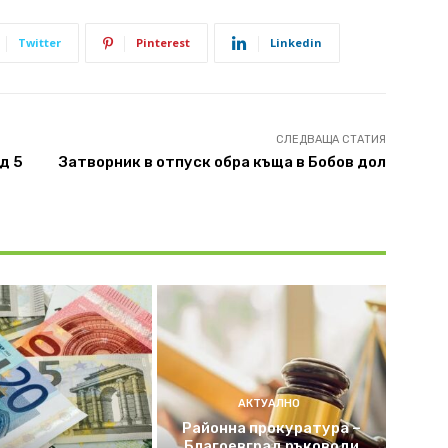
Twitter
Pinterest
Linkedin
СЛЕДВАЩА СТАТИЯ
д 5
Затворник в отпуск обра къща в Бобов дол
АКТУАЛНО
Районна прокуратура –
Благоевград ръководи