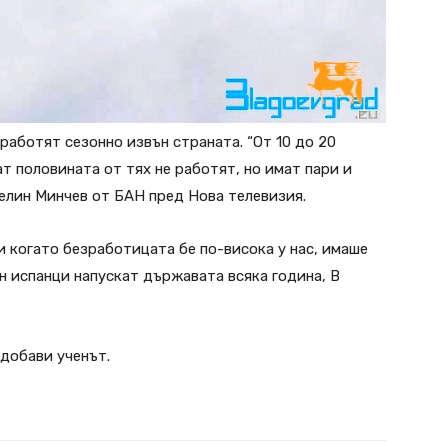
работят сезонно извън страната. “От 10 до 20
ат половината от тях не работят, но имат пари и
селин Минчев от БАН пред Нова телевизия.
и когато безработицата бе по-висока у нас, имаше
н испанци напускат държавата всяка година, В
 добави ученът.