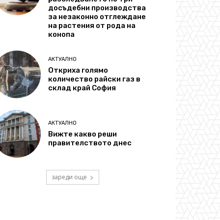
досъдебни производства
за незаконно отглеждане
на растения от рода на
конопа
АКТУАЛНО
Откриха голямо
количество райски газ в
склад край София
АКТУАЛНО
Вижте какво реши
правителството днес
зареди още