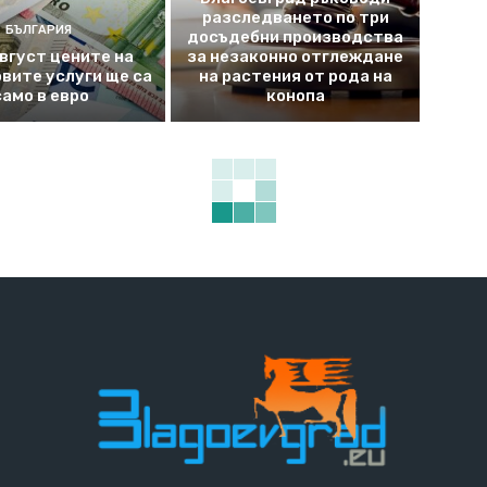
разследването по три
БЪЛГАРИЯ
досъдебни производства
август цените на
за незаконно отглеждане
вите услуги ще са
на растения от рода на
само в евро
конопа