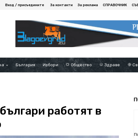
Вход / присъедините
За контакти
За реклама
СПРАВОЧНИК
СЪ
на
България
Избори
Общество
Здраве
Св
П
българи работят в
о
П