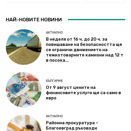
НАЙ-НОВИТЕ НОВИНИ
АКТУАЛНО
В неделя от 16 ч. до 20 ч. за
повишаване на безопасността ще
се ограничи движението на
тежкотоварните камиони над 12 т
в посока...
БЪЛГАРИЯ
От 9 август цените на
финансовите услуги ще са само в
евро
АКТУАЛНО
Районна прокуратура –
Благоевград ръководи