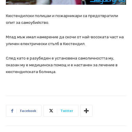
Кюстендилски полицаи и пожарникари са предотвратили
опит за самоубийство.
Млад мъж имал намерение да скочи от най-восоката част на
уличен електрически стълб в Кюстендил.
След като е разубеден е установена самоличността му,
оказан му е медицинска помощ и е настанен за лечение в
кюстендилската болница.
Facebook
Twitter