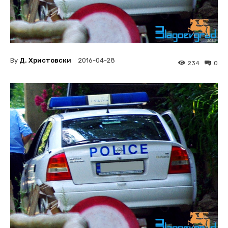
By
Д. Христовски
2016-04-28
234
0