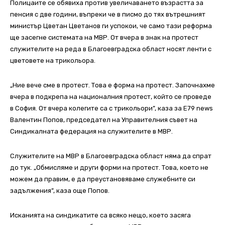
Полицаите се обявиха против увеличаването възрастта за
пенсия с две години, въпреки че в писмо до тях вътрешният
министър Цветан Цветанов ги успокои, че само тази реформа
ще засегне системата на МВР. От вчера в знак на протест
служителите на реда в Благоевградска област носят ленти с
цветовете на трикольора.
„Ние вече сме в протест. Това е форма на протест. Започнахме
вчера в подкрепа на националния протест, който се проведе
в София. От вчера колегите са с трикольори”, каза за Е79 news
Валентин Попов, председател на Управителния съвет на
Синдикалната федерация на служителите в МВР.
Служителите на МВР в Благоевградска област няма да спрат
до тук. „Обмисляме и други форми на протест. Това, което не
можем да правим, е да преустановяваме служебните си
задължения”, каза още Попов.
Исканията на синдикатите са всяко нещо, което засяга