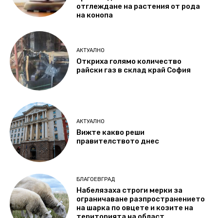
отглеждане на растения от рода
на конопа
АКТУАЛНО
Откриха голямо количество
райски газ в склад край София
АКТУАЛНО
Вижте какво реши
правителството днес
БЛАГОЕВГРАД
Набелязаха строги мерки за
ограничаване разпространението
на шарка по овцете и козите на
територията на област