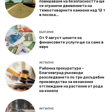
повишаване на безопасността ще
се ограничи движението на
тежкотоварните камиони над 12 т
в посока...
БЪЛГАРИЯ
От 9 август цените на
финансовите услуги ще са само в
евро
АКТУАЛНО
Районна прокуратура –
Благоевград ръководи
разследването по три досъдебни
производства за незаконно
отглеждане на растения от рода
на конопа
АКТУАЛНО