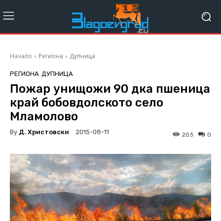
Начало
Региона
Дупница
РЕГИОНА
ДУПНИЦА
Пожар унищожи 90 дка пшеница
край бобовдолското село
Мламолово
By
Д. Христовски
2015-08-11
203
0