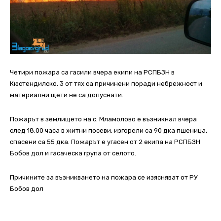
Четири пожара са гасили вчера екипи на РСПБЗН в
Кюстендилско. 3 от тях са причинени поради небрежност и
материални щети не са допуснати.
Пожарът в землището на с. Мламолово е възникнал вчера
след 18.00 часа в житни посеви, изгорели са 90 дка пшеница,
спасени са 55 дка.
Пожарът е угасен от 2 екипа на РСПБЗН
Бобов дол и гасаческа група от селото.
Причините за възникването на пожара се изясняват от РУ
Бобов дол