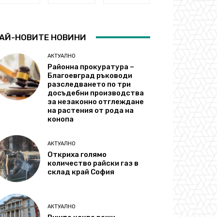
АЙ-НОВИТЕ НОВИНИ
АКТУАЛНО
Районна прокуратура –
Благоевград ръководи
разследването по три
досъдебни производства
за незаконно отглеждане
на растения от рода на
конопа
АКТУАЛНО
Откриха голямо
количество райски газ в
склад край София
АКТУАЛНО