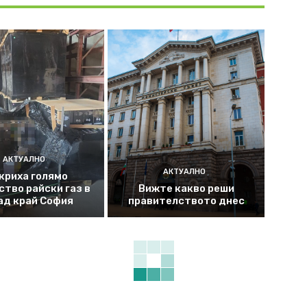
АКТУАЛНО
АКТУАЛНО
криха голямо
ство райски газ в
Вижте какво реши
ад край София
правителството днес