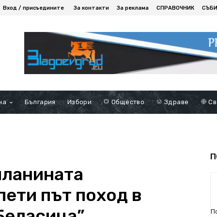
Вход / присъедините
За контакти
За реклама
СПРАВОЧНИК
СЪБ
на
България
Избори
Общество
Здраве
Св
П
планината
пети път поход в
Беласица”
П