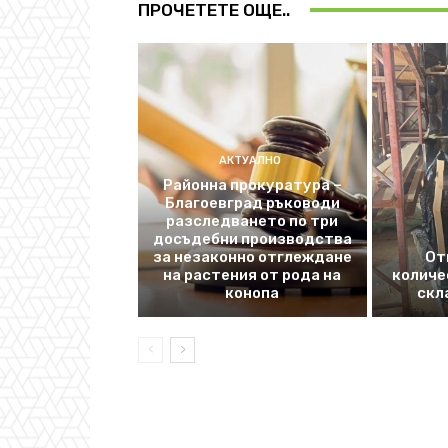
ПРОЧЕТЕТЕ ОЩЕ..
АКТУАЛНО
Районна прокуратура –
Благоевград ръководи
разследването по три
досъдебни производства
за незаконно отглеждане
От
на растения от рода на
количе
конопа
скл