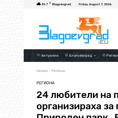
C
30.7
Blagoevgrad
Friday, August 7, 2026
Актуално
Благоевград
Регио
Начало
Региона
РЕГИОНА
24 любители на 
организираха за 
Природен парк „