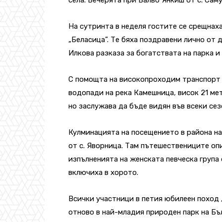
На сутринта в неделя гостите се срещнах
„Беласица”. Те бяха поздравени лично от
Илкова разказа за богатствата на парка и
С помощта на високопроходим транспорт 
водопади на река Камешница, висок 21 мет
но заслужава да бъде видян във всеки сез
Кулминацията на посещението в района на
от с. Яворница. Там пътешествениците оп
изпълненията на женската певческа група 
включиха в хорото.
Всички участници в петия юбилеен поход 
отново в най-младия природен парк на Бъ