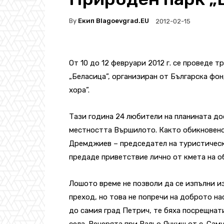
By
Екип Blagoevgrad.EU
2012-02-15
От 10 до 12 февруари 2012 г. се проведе 
„Беласица”, организиран от Българска фо
хора”.
Тази година 24 любители на планината до
местността Вършилото. Както обикновено
Дремджиев – председател на туристическ
предаде приветствие лично от кмета на о
Лошото време не позволи да се изпълни 
преход, но това не попречи на доброто на
до самия град Петрич, те бяха посрещна
села. Вечерята при Вальо Янкиш от с. Сам