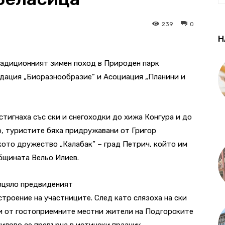
239
0
Н
традиционният зимен поход в Природен парк
ндация „Биоразнообразие” и Асоциация „Планини и
стигнаха със ски и снегоходки до хижа Конгура и до
, туристите бяха придружавани от Григор
ото дружество „Калабак” – град Петрич, който им
бщината Вельо Илиев.
изцяло предвиденият
строение на участниците. След като слязоха на ски
ти от гостоприемните местни жители на Подгорските
уилово се превърна в истински празник.