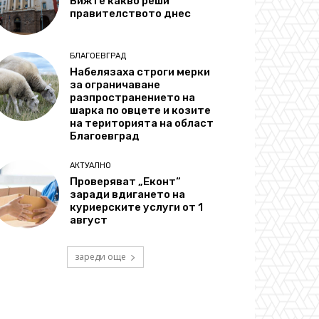
Вижте какво реши
правителството днес
БЛАГОЕВГРАД
Набелязаха строги мерки
за ограничаване
разпространението на
шарка по овцете и козите
на територията на област
Благоевград
АКТУАЛНО
Проверяват „Еконт“
заради вдигането на
куриерските услуги от 1
август
зареди още