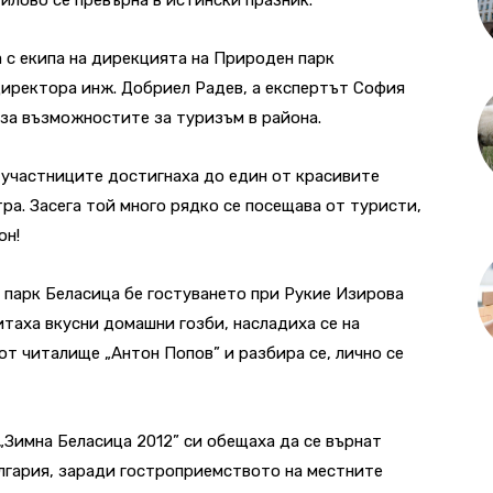
а с екипа на дирекцията на Природен парк
 директора инж. Добриел Радев, а експертът София
 за възможностите за туризъм в района.
участниците достигнаха до един от красивите
ра. Засега той много рядко се посещава от туристи,
он!
 парк Беласица бе гостуването при Рукие Изирова
итаха вкусни домашни гозби, насладиха се на
от читалище „Антон Попов” и разбира се, лично се
„Зимна Беласица 2012” си обещаха да се върнат
лгария, заради гостроприемството на местните