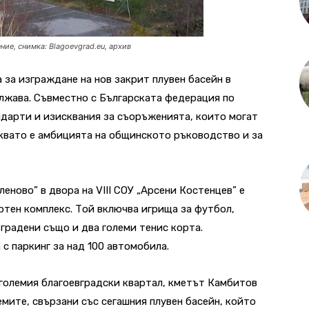
ие, снимка: Blagoevgrad.eu, архив
 за изграждане на нов закрит плувен басейн в
лжава. Съвместно с Българската федерация по
ндарти и изисквания за съоръженията, които могат
квато е амбицията на общинското ръководство и за
леново” в двора на VIII СОУ „Арсени Костенцев” е
ртен комплекс. Той включва игрища за футбол,
градени също и два големи тенис корта.
с паркинг за над 100 автомобила.
 големия благоевградски квартал, кметът Камбитов
мите, свързани със сегашния плувен басейн, който