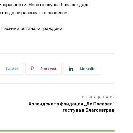
изправности. Новата плувна база ще даде
т и да се развиват пълноценно.
от всички останали граждани.
Twitter
Pinterest
Linkedin
СЛЕДВАЩА СТАТИЯ
Холандската фондация „Де Пасарел”
гостува в Благоевград