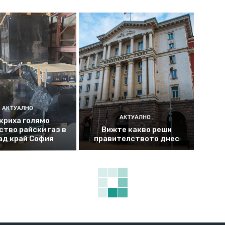
АКТУАЛНО
АКТУАЛНО
криха голямо
ство райски газ в
Вижте какво реши
ад край София
правителството днес