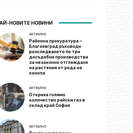
АЙ-НОВИТЕ НОВИНИ
АКТУАЛНО
Районна прокуратура –
Благоевград ръководи
разследването по три
досъдебни производства
за незаконно отглеждане
на растения от рода на
конопа
АКТУАЛНО
Откриха голямо
количество райски газ в
склад край София
АКТУАЛНО