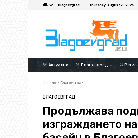
C
32
Blagoevgrad
Thursday, August 6, 2026
Актуално
Благоевград
Регио
Начало
Благоевград
БЛАГОЕВГРАД
Продължава подг
изграждането на
басейн в Благое