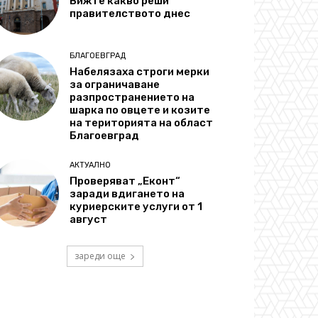
Вижте какво реши
правителството днес
БЛАГОЕВГРАД
Набелязаха строги мерки
за ограничаване
разпространението на
шарка по овцете и козите
на територията на област
Благоевград
АКТУАЛНО
Проверяват „Еконт“
заради вдигането на
куриерските услуги от 1
август
зареди още