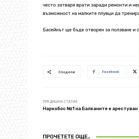
често затваря врати заради ремонти и не
възможност на малките плувци да тренира
Басейнът ще бъде отворен за ползване и 
Facebook
Сподели
ПРЕДИШНА СТАТИЯ
Наркобос №1 на Балканите е арестуван
ПРОЧЕТЕТЕ ОЩЕ..