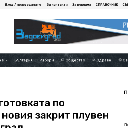
Вход / присъедините
За контакти
За реклама
СПРАВОЧНИК
СЪ
на
България
Избори
Общество
Здраве
Св
П
отовката по
 новия закрит плувен
вград
П