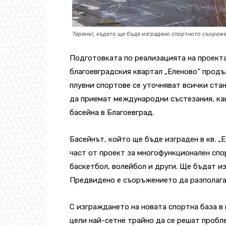
Теренът, където ще бъде изградено спортното съоражен
Подготовката по реализацията на проекта
благоевградския квартал „Еленово” продъ
плувни спортове се уточняват всички ста
да приемат международни състезания, ка
басейна в Благоевград.
Басейнът, който ще бъде изграден в кв. „Е
част от проект за многофункционален спо
баскетбол, волейбол и други. Ще бъдат из
Предвидено е съоръжението да разполага 
С изграждането на новата спортна база в
цели най-сетне трайно да се решат пробле