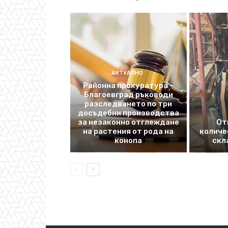
АКТУАЛНО
Районна прокуратура –
Благоевград ръководи
разследването по три
досъдебни производства
за незаконно отглеждане
От
на растения от рода на
количе
конопа
скл