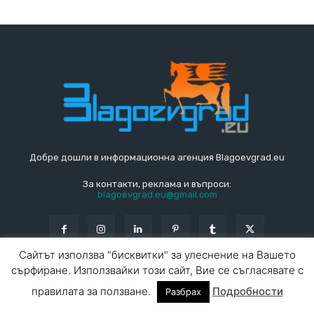
Добре дошли в информационна агенция Blagoevgrad.eu
За контакти, реклама и въпроси:
blagoevgrad.eu@gmail.com
Сайтът използва "бисквитки" за улеснение на Вашето
сърфиране. Използвайки този сайт, Вие се съгласявате с
© Blagoevgrad.EU 2010 - 2026
Общи условия
|
правилата за ползване.
Подробности
Разбрах
За контакти
За реклама
СПРАВОЧНИК
СЪБИТИЯ