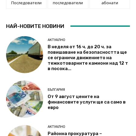
Последователи
последователи
абонати
НАЙ-НОВИТЕ НОВИНИ
АКТУАЛНО
В неделя от 16 ч. до 20 ч. за
повишаване на безопасността ще
се ограничи движението на
тежкотоварните камиони над 12 т
в посока...
БЪЛГАРИЯ
От 9 август цените на
финансовите услуги ще са само в
евро
АКТУАЛНО
Районна прокуратура –