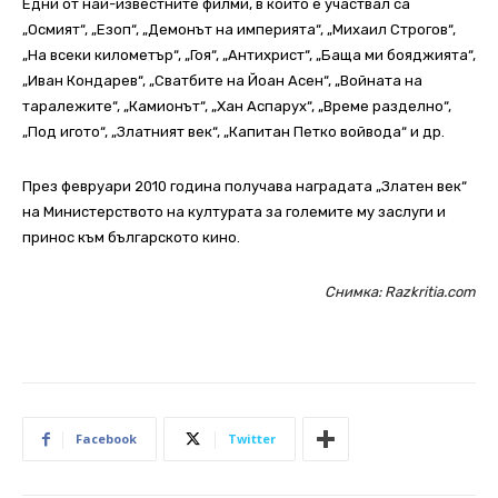
Едни от най-известните филми, в които е участвал са
„Осмият“, „Езоп“, „Демонът на империята“, „Михаил Строгов“,
„На всеки километър“, „Гоя“, „Антихрист“, „Баща ми бояджията“,
„Иван Кондарев“, „Сватбите на Йоан Асен“, „Войната на
таралежите“, „Камионът“, „Хан Аспарух“, „Време разделно“,
„Под игото“, „Златният век“, „Капитан Петко войвода“ и др.
През февруари 2010 година получава наградата „Златен век“
на Министерството на културата за големите му заслуги и
принос към българското кино.
Снимка: Razkritia.com
Facebook
Twitter