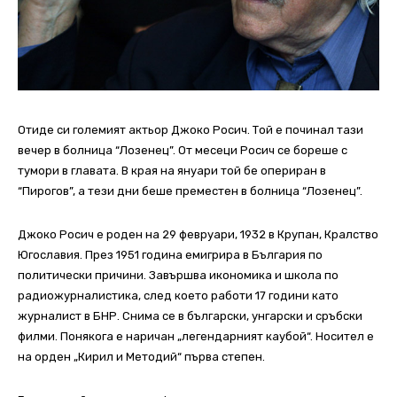
Отиде си големият актьор Джоко Росич. Той е починал тази
вечер в болница “Лозенец”. От месеци Росич се бореше с
тумори в главата. В края на януари той бе опериран в
“Пирогов”, а тези дни беше преместен в болница “Лозенец”.
Джоко Росич е роден на 29 февруари, 1932 в Крупан, Кралство
Югославия. През 1951 година емигрира в България по
политически причини. Завършва икономика и школа по
радиожурналистика, след което работи 17 години като
журналист в БНР. Снима се в български, унгарски и сръбски
филми. Понякога е наричан „легендарният каубой“. Носител е
на орден „Кирил и Методий“ първа степен.