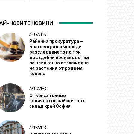
АЙ-НОВИТЕ НОВИНИ
АКТУАЛНО
Районна прокуратура –
Благоевград ръководи
разследването по три
досъдебни производства
за незаконно отглеждане
на растения от рода на
конопа
АКТУАЛНО
Откриха голямо
количество райски газ в
склад край София
АКТУАЛНО