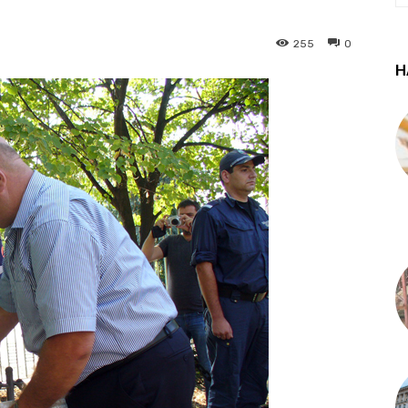
255
0
Н