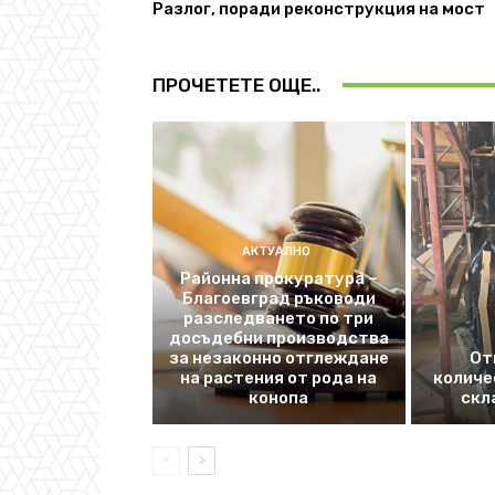
Разлог, поради реконструкция на мост
ПРОЧЕТЕТЕ ОЩЕ..
АКТУАЛНО
Районна прокуратура –
Благоевград ръководи
разследването по три
досъдебни производства
за незаконно отглеждане
От
на растения от рода на
количе
конопа
скл