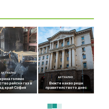
АКТУАЛНО
АКТУАЛНО
криха голямо
ство райски газ в
Вижте какво реши
ад край София
правителството днес