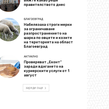
Вижте какво реши
правителството днес
БЛАГОЕВГРАД
Набелязаха строги мерки
за ограничаване
разпространението на
шарка по овцете и козите
на територията на област
Благоевград
АКТУАЛНО
Проверяват „Еконт“
заради вдигането на
куриерските услуги от 1
август
зареди още