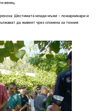
и венец.
зарекоха: Шестимата млади мъже – пожарникари и
дължават да живеят чрез спомена за техния