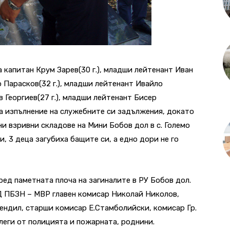
а капитан Крум Зарев(30 г.), младши лейтенант Иван
 Парасков(32 г.), младши лейтенант Ивайло
в Георгиев(27 г.), младши лейтенант Бисер
 на изпълнение на служебните си задължения, докато
и взривни складове на Мини Бобов дол в с. Големо
и, 3 деца загубиха бащите си, а едно дори не го
ред паметната плоча на загиналите в РУ Бобов дол.
Д ПБЗН – МВР главен комисар Николай Николов,
дил, старши комисар Е.Стамболийски, комисар Гр.
леги от полицията и пожарната, роднини.