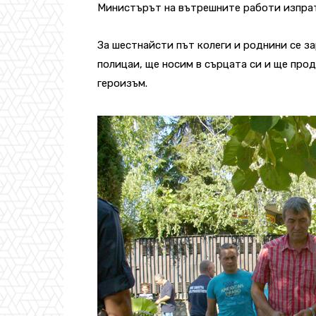
Министърът на вътрешните работи изпрат
За шестнайсти път колеги и роднини се 
полицаи, ще носим в сърцата си и ще про
героизъм.