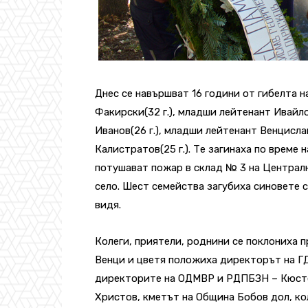
Днес се навършват 16 години от гибелта н
Факирски(32 г.), младши лейтенант Ивайло
Иванов(26 г.), младши лейтенант Венцисла
Калистратов(25 г.). Те загинаха по време
потушават пожар в склад № 3 на Централн
село. Шест семейства загубиха синовете с
видя.
Колеги, приятели, роднини се поклониха п
Венци и цветя положиха директорът на Г
директорите на ОДМВР и РДПБЗН – Кюстен
Христов, кметът на Община Бобов дол, ко