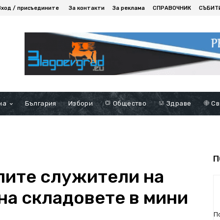
Вход / присъедините
За контакти
За реклама
СПРАВОЧНИК
СЪБИТ
на
България
Избори
Общество
Здраве
Св
П
лите служители на
на складовете в мини
П