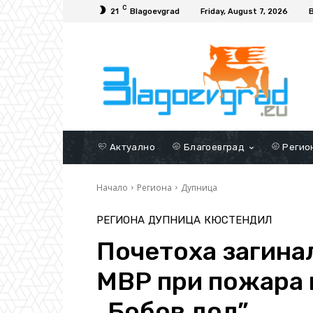
C
21
Blagoevgrad
Friday, August 7, 2026
Актуално
Благоевград
Регио
Начало
Региона
Дупница
РЕГИОНА
ДУПНИЦА
КЮСТЕНДИЛ
Почетоха загина
МВР при пожара 
„Бобов дол”