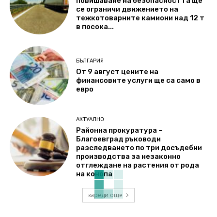
повишаване на безопасността ще
се ограничи движението на
тежкотоварните камиони над 12 т
в посока...
БЪЛГАРИЯ
От 9 август цените на
финансовите услуги ще са само в
евро
АКТУАЛНО
Районна прокуратура –
Благоевград ръководи
разследването по три досъдебни
производства за незаконно
отглеждане на растения от рода
на конопа
зареди още