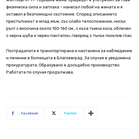
физическа сила и заплаха – нанесъл побой на жената и я
оставил в безпомощно състояние. Според описанието
престъпникът е млад мъж, със слабо телосложение, нисък
ръст с височина около 150-160 см., с къса тъмна коса, облечен
с черна шуба и черен панталон, говорещ с тънък писклив глас.
Пострадалата е транспортирана и настанена за наблюдение
и лечение в болницата в Благоевград. За случая е уведомена
прокуратурата. Образувано е досъдебно производство.
Работата по случая продължава.
Facebook
Twitter