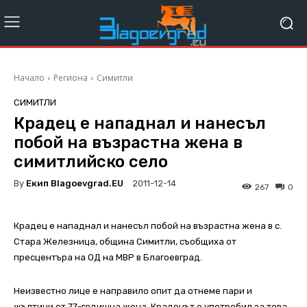
Начало
Региона
Симитли
СИМИТЛИ
Крадец е нападнал и нанесъл
побой на възрастна жена в
симитлийско село
By
Екип Blagoevgrad.EU
2011-12-14
267
0
Крадец е нападнал и нанесъл побой на възрастна жена в с.
Стара Железница, община Симитли, съобщиха от
пресцентъра на ОД на МВР в Благоевград.
Неизвестно лице е направило опит да отнеме пари и
жълтици от 77-годишна жена. Крадецът е употребил за това