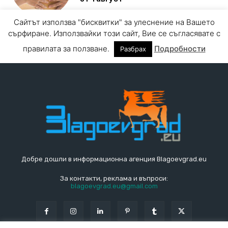
Добре дошли в информационна агенция Blagoevgrad.eu
За контакти, реклама и въпроси:
blagoevgrad.eu@gmail.com