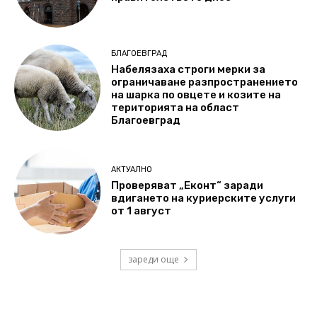
БЛАГОЕВГРАД
Набелязаха строги мерки за
ограничаване разпространението
на шарка по овцете и козите на
територията на област
Благоевград
АКТУАЛНО
Проверяват „Еконт“ заради
вдигането на куриерските услуги
от 1 август
зареди още