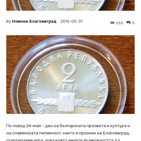
By
Новини Благоевград
2016-05-31
255
0
По повод 24-май – ден на българската просвета и култура и
на славянската писменост, както и празник на Благоевград,
стартирахме игра, чрез която имахте възможността да