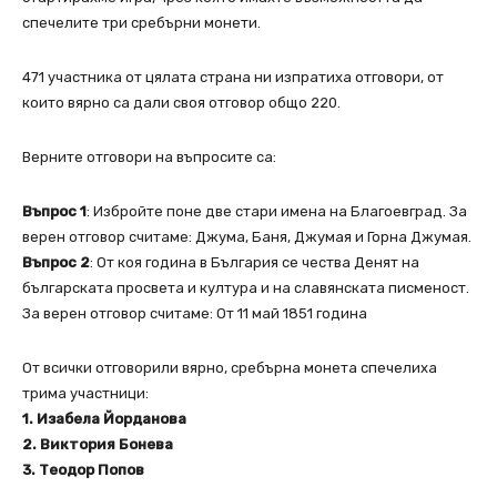
спечелите три сребърни монети.
471 участника от цялата страна ни изпратиха отговори, от
които вярно са дали своя отговор общо 220.
Верните отговори на въпросите са:
Въпрос 1
: Избройте поне две стари имена на Благоевград. За
верен отговор считаме: Джума, Баня, Джумая и Горна Джумая.
Въпрос 2
: От коя година в България се чества Денят на
българската просвета и култура и на славянската писменост.
За верен отговор считаме: От 11 май 1851 година
От всички отговорили вярно, сребърна монета спечелиха
трима участници:
1. Изабела Йорданова
2. Виктория Бонева
3. Теодор Попов