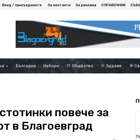
Вход / присъедините
За контакти
За реклама
СПРАВОЧНИК
СЪБ
на
България
Избори
Общество
Здраве
Св
П
стотинки повече за
рт в Благоевград
П