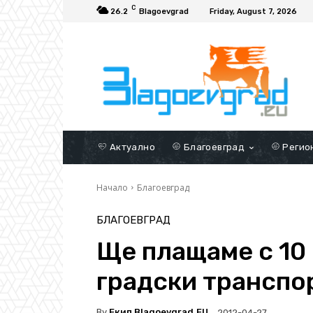
C
26.2
Blagoevgrad
Friday, August 7, 2026
Актуално
Благоевград
Регио
Начало
Благоевград
БЛАГОЕВГРАД
Ще плащаме с 10 
градски транспо
By
Екип Blagoevgrad.EU
2012-04-27