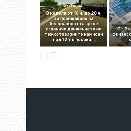
АКТУАЛНО
В неделя от 16 ч. до 20 ч.
за повишаване на
безопасността ще се
ограничи движението на
От 9 
тежкотоварните камиони
финансо
над 12 т в посока...