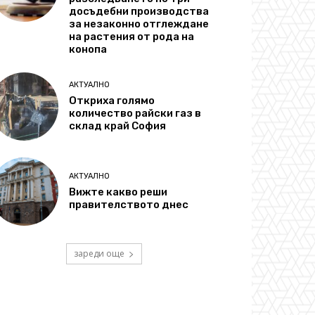
досъдебни производства
за незаконно отглеждане
на растения от рода на
конопа
АКТУАЛНО
Откриха голямо
количество райски газ в
склад край София
АКТУАЛНО
Вижте какво реши
правителството днес
зареди още