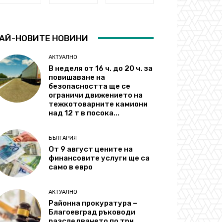
АЙ-НОВИТЕ НОВИНИ
АКТУАЛНО
В неделя от 16 ч. до 20 ч. за
повишаване на
безопасността ще се
ограничи движението на
тежкотоварните камиони
над 12 т в посока...
БЪЛГАРИЯ
От 9 август цените на
финансовите услуги ще са
само в евро
АКТУАЛНО
Районна прокуратура –
Благоевград ръководи
разследването по три