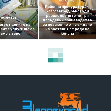
АКТУАЛНО
Районна прокуратура –
Благоевград ръководи
разследването по три
БЪЛГАРИЯ
досъдебни производства
август цените на
за незаконно отглеждане
вите услуги ще са
на растения от рода на
само в евро
конопа