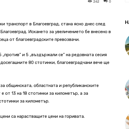
262
0
Н
ки транспорт в Благоевград, стана ясно днес след
Благоевград. Искането за увеличението бе внесено в
еца от благоевградските превозвачи.
 5 „против” и 5 „въздържали се” на редовната сесия
 досегашните 80 стотинки, благоевградчани вече ще
 за общинската, областната и републиканските
е от 13 на 18 стотинки за километър, а за
 стотинки за километър.
цени са нарастващите цени на горивата.