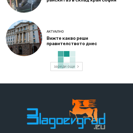
райски газ в склад край София
АКТУАЛНО
Вижте какво реши
правителството днес
зареди още