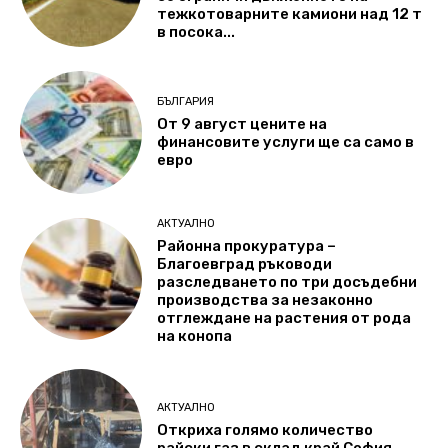
тежкотоварните камиони над 12 т
в посока...
БЪЛГАРИЯ
От 9 август цените на
финансовите услуги ще са само в
евро
АКТУАЛНО
Районна прокуратура –
Благоевград ръководи
разследването по три досъдебни
производства за незаконно
отглеждане на растения от рода
на конопа
АКТУАЛНО
Откриха голямо количество