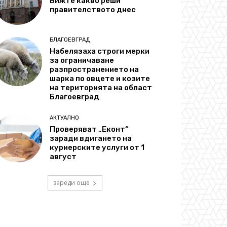
Вижте какво реши
правителството днес
БЛАГОЕВГРАД
Набелязаха строги мерки
за ограничаване
разпространението на
шарка по овцете и козите
на територията на област
Благоевград
АКТУАЛНО
Проверяват „Еконт“
заради вдигането на
куриерските услуги от 1
август
зареди още