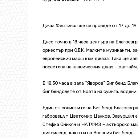
Джаз Фестивал ще се проведе от 17 до 19 
Днес точно в 18 часа центъра на Благоев
оркестър при ОДК. Малките музиканти, за
европейския марш към джаза. Така ще зап
посветена на класическия джаз – рагтайм,
В 18.30 часа в зала “Яворов” Биг бенд Бл
биг бендовете от Ерата на суинга, водени
Един от солистите на Биг бенд Благоевгра
габровецът Цветомир Цанков. Завършил е
Стефка Оникян и НАТФИЗ – актьорско май
диксиленд, както и на Военния биг бенд –