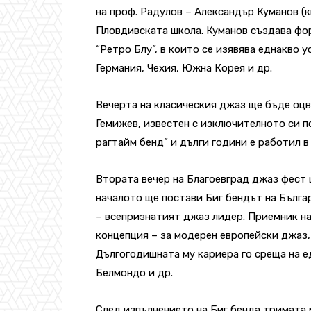
на проф. Радулов – Александър Куманов (к
Пловдивската школа. Куманов създава фо
“Ретро Блу”, в които се изявява еднакво у
Германия, Чехия, Южна Корея и др.
Вечерта на класическия джаз ще бъде оцв
Гемижев, известен с изключителното си по
рагтайм бенд” и дълги години е работил в
Втората вечер на Благоевград джаз фест 
началото ще постави Биг бендът на Бълга
– всепризнатият джаз лидер. Приемник на
концепция – за модерен европейски джаз, 
Дългогодишната му кариера го среща на е
Белмондо и др.
След изпълнението на Биг бенда тримата