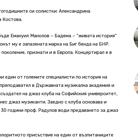
гогодишните си солистки: Александрина
а Костова.
 бъде Емануил Манолов – Бадема – “живата история”
онът му е запазената марка на Биг бенда на БНР.
поколение, признати и в Европа. Концертирал е в
чи един от големите специалисти по история на
 преподавател в Държавната музикална академия и
 създател на джаз клуба на Софийския университет,
нес джаз музиканти. Заедно с клуба основава и
 30 години проф. Радулов води предаването за джаз
колоритното присъствие на един от възпитаниците