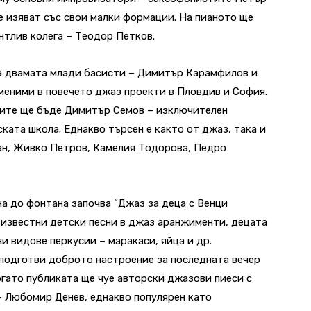
е изяват със свои малки формации. На пианото ще
нтлив колега – Теодор Петков.
са двамата млади басисти – Димитър Карамфилов и
меними в повечето джаз проекти в Пловдив и София.
ните ще бъде Димитър Семов – изключителен
ката школа. Еднакво търсен е както от джаз, така и
ман, Живко Петров, Камелия Тодорова, Педро
ина до фонтана започва “Джаз за деца с Венци
 известни детски песни в джаз аранжименти, децата
и видове перкусии – маракаси, яйца и др.
подготви доброто настроение за последната вечер
 когато публиката ще чуе авторски джазови пиеси с
– Любомир Денев, еднакво популярен като