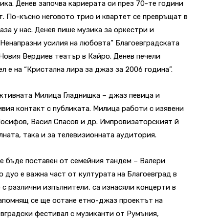
ка. Денев започва кариерата си през 70-те години
. По-късно неговото трио и квартет се превръщат в
за у нас. Денев пише музика за оркестри и
“Ненапразни усилия на любовта” Благоевградската
 Новия Вердиев театър в Кайро. Денев печели
 е на “Кристална лира за джаз за 2006 година”.
рактивната Милица Гладнишка – джаз певица и
ивия контакт с публиката. Милица работи с изявени
осифов, Васил Спасов и др. Импровизаторският й
лната, така и за телевизионната аудитория.
е бъде поставен от семейния тандем – Валери
 дуо е важна част от културата на Благоевград в
 с различни изпълнители, са изнасяли концерти в
Запомнящ се ще остане етно-джаз проектът на
вградски фестивал с музиканти от Румъния,