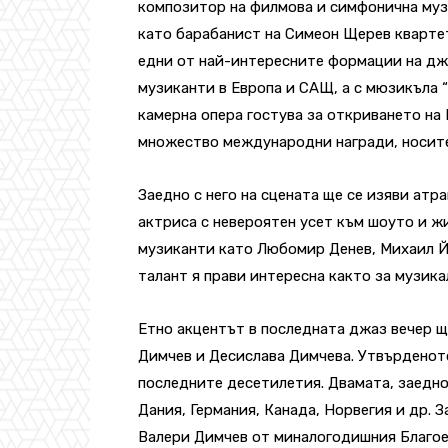
композитор на филмова и симфонична музи
като барабанист на Симеон Щерев квартет
едни от най-интересните формации на джа
музиканти в Европа и САЩ, а с мюзикъла 
камерна опера гостува за откриването на
множество международни награди, носител
Заедно с него на сцената ще се изяви ат
актриса с невероятен усет към шоуто и ж
музиканти като Любомир Денев, Михаил Й
талант я прави интересна както за музика
Етно акцентът в последната джаз вечер щ
Димчев и Десислава Димчева. Утвърденото
последните десетилетия. Двамата, заедно
Дания, Германия, Канада, Норвегия и др. 
Валери Димчев от миналогодишния Благое