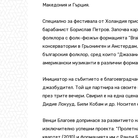
Македония и Гърция.
Специално за фестивала от Холандия при
барабанист Борислав Петров. Започва кари
фолклора с фолк-фюжън формацията “Brain
консерватории в Грьонинген и Амстердам,
българския фолклор, сред които “Джазаниц
американски музиканти в различни формац
Инициатор на събитието е благоевградча
джазбудител. Той ще партнира на своите 
през трите вечери. Свирил е на една сцен
Дидие Локууд, Били Кобам и др. Носител е
Венци Благоев допринася за развитието н
изключително успешни проекта: “Пролетна
квартет (2010) и формацията им с Ранди 