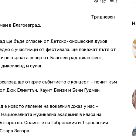
187
1
Tридневен
Н
май в Благоевград.
град ще бъде огласен от Детско-юношеския духов
едно с участници от фестивала, ще покажат пътя от
очне първата вечер от Благоевград джаз фест,
 диксиленд и суинг.
агоевград ще открие събитието с концерт – почит към
 от Дюк Елингтън, Каунт Бейзи и Бени Гудман.
д е новото явление на вокалния джаз у нас –
 Националната музикална академия в класа на
сторство. Солист е на Габровския и Търновския
 Стара Загора.