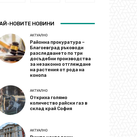
АЙ-НОВИТЕ НОВИНИ
АКТУАЛНО
Районна прокуратура –
Благоевград ръководи
разследването по три
досъдебни производства
за незаконно отглеждане
на растения от рода на
конопа
АКТУАЛНО
Откриха голямо
количество райски газ в
склад край София
АКТУАЛНО