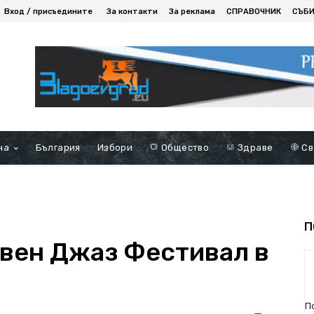
Вход / присъедините
За контакти
За реклама
СПРАВОЧНИК
СЪБ
на
България
Избори
Общество
Здраве
Св
П
вен Джаз Фестивал в
П