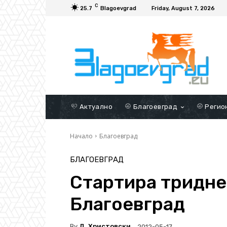
C
25.7
Blagoevgrad
Friday, August 7, 2026
Актуално
Благоевград
Регио
Начало
Благоевград
БЛАГОЕВГРАД
Стартира тридне
Благоевград
By
Д. Христовски
2012-05-17