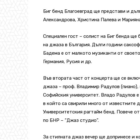
Биг бенд Благоевград ще представи и дъл
Александрова, Христина Палева и Мариян
Специален гост – солист на Биг бенда ще
на джаза в България. Дълги години саксоф
Бадема е от малкото музиканти от своето 
Германия, Русия и др.
Във втората част от концерта ще се вклю
джаза – проф. Владимир Радулов (пиано),
Софийския университет. Владо Радулов е
в който са свирили много от известните д
Университетския рагтайм бенд. Повече от
по БНР – “Джаз студио”.
За стилната джаз вечер ще допринесе и 