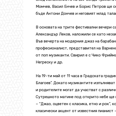
Момчев, Васил Енчев и Борис Петров ще с
бъде Антони Дончев и неговият млад тала
В основата на трите фестивални вечери 
Александър Леков, наложили се като неза
Във вечерта на модерния джаз на бараба
професионалист, представител на Варненс
от поп музиканти. Свирил е с Чико Фрий
Негреску и др.
На 19-ти май от 11 часа в Градската град
Благоев”. Докато музикантите изпълняват
и родителите могат да участват с различн
Сутрешното матине под открито небе ще 
– “Джаз, оцветен с класика, етно и рок”,
класически акцент от известния пианист 