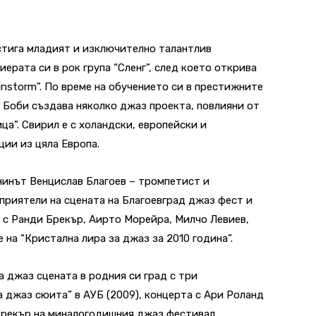
стига младият и изключително талантлив
ерата си в рок група “Сленг”, след което открива
storm”. По време на обучението си в престижните
 Боби създава няколко джаз проекта, повлияни от
а”. Свирил е с холандски, европейски и
ии из цяла Европа.
нинът Венцислав Благоев – тромпетист и
приятели на сцената на Благоевград джаз фест и
а с Ранди Брекър, Аирто Морейра, Милчо Левиев,
 на “Кристална лира за джаз за 2010 година”.
а джаз сцената в родния си град с три
 джаз сюита” в АУБ (2009), концерта с Ари Роланд
Брекър на миналогодишния джаз фестивал.