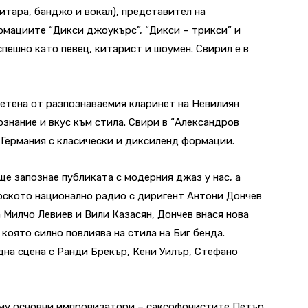
итара, банджо и вокал), представител на
рмациите “Дикси джоукърс”, “Дикси – трикси” и
спешно като певец, китарист и шоумен. Свирил е в
етена от разпознаваемия кларинет на Невилиян
знание и вкус към стила. Свири в “Александров
 Германия с класически и диксиленд формации.
ще запознае публиката с модерния джаз у нас, а
рското национално радио с диригент Антони Дончев
 Милчо Левиев и Вили Казасян, Дончев внася нова
която силно повлиява на стила на Биг бенда.
дна сцена с Ранди Брекър, Кени Уилър, Стефано
 му основни импровизатори – саксофонистите Петър