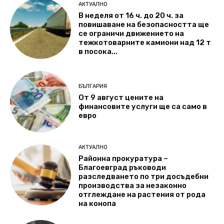
АКТУАЛНО
В неделя от 16 ч. до 20 ч. за
повишаване на безопасността ще
се ограничи движението на
тежкотоварните камиони над 12 т
в посока...
БЪЛГАРИЯ
От 9 август цените на
финансовите услуги ще са само в
евро
АКТУАЛНО
Районна прокуратура –
Благоевград ръководи
разследването по три досъдебни
производства за незаконно
отглеждане на растения от рода
на конопа