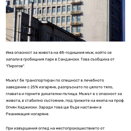
Има опасност за живота на 48-годишния мъж, който се
запали в гробищния парк в Сандански. Това съобщиха от
“Пирогов”.
Мъжът бе транспортиран по спешност в лечебното
заведение с 25% изгаряне, разпръснато по цялото тяло,
главата и горните дихателни пътища. Мъжът е с опасност за
живота, в стабилно състояние, под грижите на екипа на проф.
Огнян Хаджиски. Заради това ще бъде настанен в
Реанимация-изгаряне.
При извършения оглед на местопроизшествието от