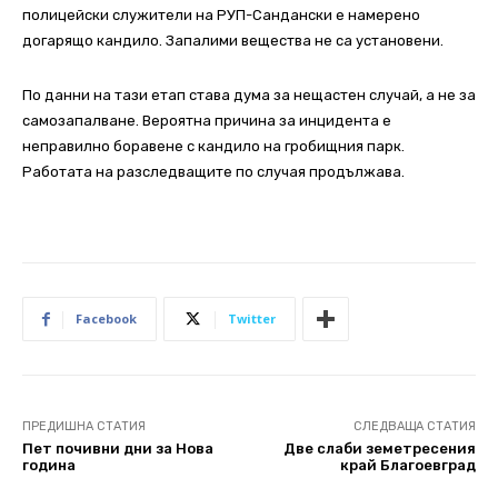
полицейски служители на РУП-Сандански е намерено
догарящо кандило. Запалими вещества не са установени.
По данни на тази етап става дума за нещастен случай, а не за
самозапалване. Вероятна причина за инцидента е
неправилно боравене с кандило на гробищния парк.
Работата
на
разследващите по случая продължава
.
Facebook
Twitter
ПРЕДИШНА СТАТИЯ
СЛЕДВАЩА СТАТИЯ
Пет почивни дни за Нова
Две слаби земетресения
година
край Благоевград