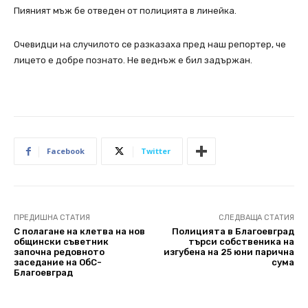
Пияният мъж бе отведен от полицията в линейка.
Очевидци на случилото се разказаха пред наш репортер, че
лицето е добре познато. Не веднъж е бил задържан.
Facebook
Twitter
ПРЕДИШНА СТАТИЯ
СЛЕДВАЩА СТАТИЯ
С полагане на клетва на нов
Полицията в Благоевград
общински съветник
търси собственика на
започна редовното
изгубена на 25 юни парична
заседание на OбС-
сума
Благоевград