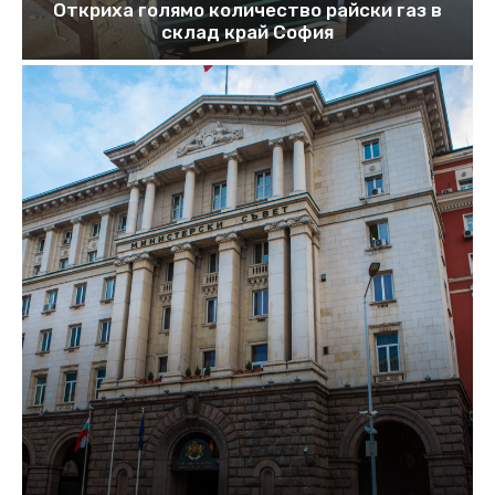
Откриха голямо количество райски газ в
склад край София