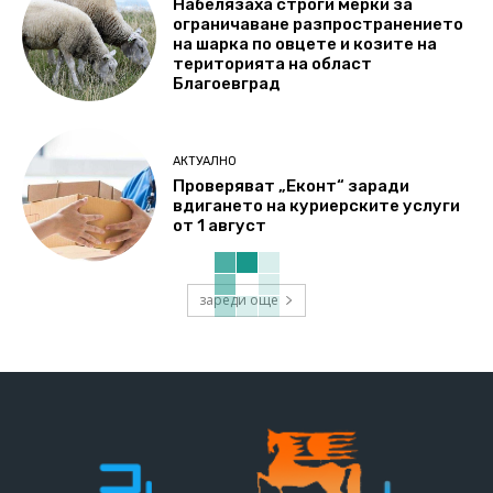
Набелязаха строги мерки за
ограничаване разпространението
на шарка по овцете и козите на
територията на област
Благоевград
АКТУАЛНО
Проверяват „Еконт“ заради
вдигането на куриерските услуги
от 1 август
зареди още