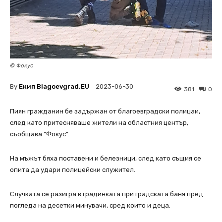
© Фокус
By
Екип Blagoevgrad.EU
2023-06-30
381
0
Пиян гражданин бе задържан от благоевградски полицаи,
след като притесняваше жители на областния център,
съобщава “Фокус”.
На мъжът бяха поставени и белезници, след като същия се
опита да удари полицейски служител.
Случката се разигра в градинката при градската баня пред
погледа на десетки минувачи, сред които и деца.