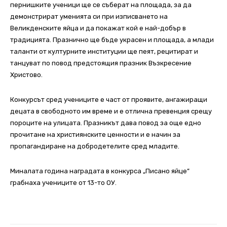
пернишките ученици ще се съберат на площада, за да
демонстрират уменията си при изписването на
Великденските яйца и да покажат кой е най-добър в
традицията. Празнично ще бъде украсен и площада, а млади
таланти от културните институции ще пеят, рецитират и
танцуват по повод предстоящия празник Възкресение
Христово.
Конкурсът сред учениците е част от проявите, ангажиращи
децата в свободното им време и е отлична превенция срещу
пороците на улицата. Празникът дава повод за още едно
прочитане на християнските ценности и е начин за
пропагандиране на добродетелите сред младите.
Миналата година наградата в конкурса „Писано яйце”
грабнаха учениците от 13-то ОУ.