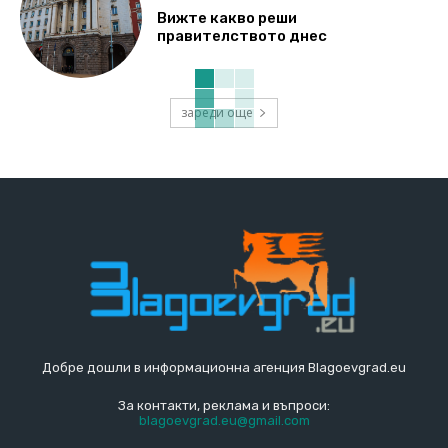
Вижте какво реши
правителството днес
зареди още
Добре дошли в информационна агенция Blagoevgrad.eu
За контакти, реклама и въпроси:
blagoevgrad.eu@gmail.com