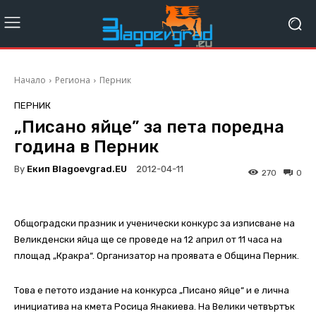
Начало
Региона
Перник
ПЕРНИК
„Писано яйце” за пета поредна
година в Перник
By
Екип Blagoevgrad.EU
2012-04-11
270
0
Общоградски празник и ученически конкурс за изписване на
Великденски яйца ще се проведе на 12 април от 11 часа на
площад „Кракра“. Организатор на проявата е Община Перник.
Това е петото издание на конкурса „Писано яйце“ и е лична
инициатива на кмета Росица Янакиева. На Велики четвъртък