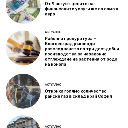
От 9 август цените на
финансовите услуги ще са само в
евро
АКТУАЛНО
Районна прокуратура –
Благоевград ръководи
разследването по три досъдебни
производства за незаконно
отглеждане на растения от рода
на конопа
АКТУАЛНО
Откриха голямо количество
райски газ в склад край София
АКТУАЛНО