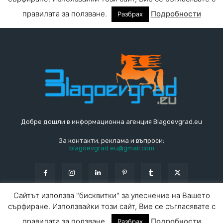
Добре дошли в информационна агенция Blagoevgrad.eu
За контакти, реклама и въпроси:
blagoevgrad.eu@gmail.com
Сайтът използва "бисквитки" за улеснение на Вашето
сърфиране. Използвайки този сайт, Вие се съгласявате с
© Blagoevgrad.EU 2010 - 2026
Общи условия
|
правилата за ползване.
Подробности
Разбрах