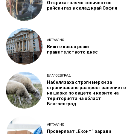
Откриха голямо количество
райски газ в склад край София
АКТУАЛНО
Вижте какво реши
правителството днес
БЛАГОЕВГРАД
Набелязаха строги мерки за
ограничаване разпространението
на шарка по овцете и козите на
територията на област
Благоевград
АКТУАЛНО
Проверяват „Еконт“ заради