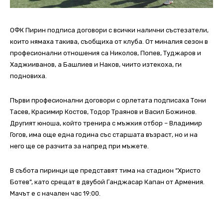
ОФК Пирин подписа договори с всички налични състезатели,
които нямаха такива, съобщиха от клуба. От миналия сезон в
професионални отношения са Николов, Попев, Туджаров и
Хаджииванов, а Башлиев и Наков, чиито изтекоха, ги
подновиха.
Първи професионални договори с орлетата подписаха Тони
Тасев, Красимир Костов, Тодор Траянов и Васил Божинов.
Другият юноша, който тренира с мъжкия отбор – Владимир
Гогов, има още една година със старшата възраст, но и на
него ще се разчита за напред при мъжете.
В събота пиринци ще представят тима на стадион “Христо
Ботев”, като срещат в двубой Ганджасар Капан от Армения.
Мачът е с начален час 19:00.