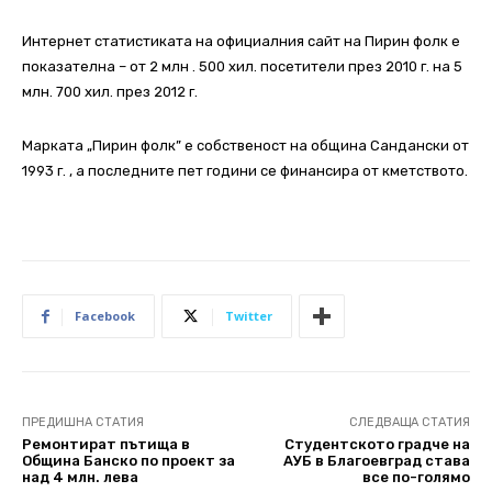
Интернет статистиката на официалния сайт на Пирин фолк е
показателна – от 2 млн . 500 хил. посетители през 2010 г. на 5
млн. 700 хил. през 2012 г.
Марката „Пирин фолк” е собственост на община Сандански от
1993 г. , а последните пет години се финансира от кметството.
Facebook
Twitter
ПРЕДИШНА СТАТИЯ
СЛЕДВАЩА СТАТИЯ
Ремонтират пътища в
Студентското градче на
Община Банско по проект за
АУБ в Благоевград става
над 4 млн. лева
все по-голямо