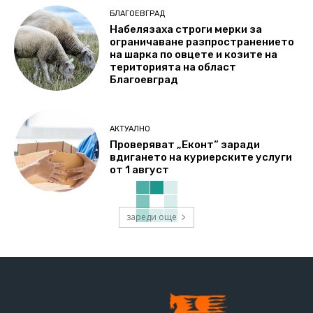
БЛАГОЕВГРАД
Набелязаха строги мерки за
ограничаване разпространението
на шарка по овцете и козите на
територията на област
Благоевград
АКТУАЛНО
Проверяват „Еконт“ заради
вдигането на куриерските услуги
от 1 август
зареди още