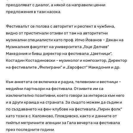
преодоляват с диалог, а някой са направили ценни
предложения в тази насока.
Фестивалът се ползва с авторитет и респект в чужбина,
видно от пристигнали отзиви от там на авторитетни
музикални специалисти като проф. Илчо Йованов – Декан на
Музикалния факултет на университета „Гоце Делчев”
Македония и бивш директор на фестивала „Цветници”,
Костадин Костадиновски – музиколог и композитор, Директор
на фестивалите „Филиграни” и „Еврофест” Македония и др.
Към анкетата се включиха и радиа, телевизии и вестници –
медийни партньори на фестивала. Отзивите им са
изключително позитивни, което говори за интереса към него
и в други краища на страната. За същото можем да съдим и
по създаването на фен-клубове на фестивала „Пирин фолк”
като този в с. Калояново, Пловдивско, както и данните от
пийпъл метричните агенции за Гала вечерта на фестивала
през последните години.