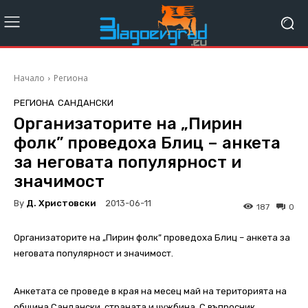
Начало
Региона
РЕГИОНА
САНДАНСКИ
Организаторите на „Пирин
фолк” проведоха Блиц – анкета
за неговата популярност и
значимост
By
Д. Христовски
2013-06-11
187
0
Организаторите на „Пирин фолк” проведоха Блиц – анкета за
неговата популярност и значимост.
Анкетата се проведе в края на месец май на територията на
община Сандански, страната и чужбина. С въпросник,