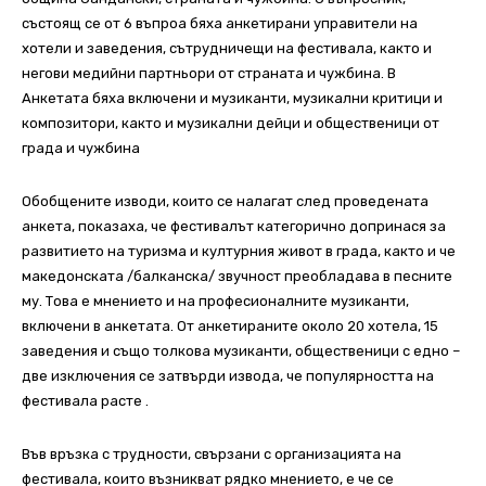
състоящ се от 6 въпроа бяха анкетирани управители на
хотели и заведения, сътрудничещи на фестивала, както и
негови медийни партньори от страната и чужбина. В
Анкетата бяха включени и музиканти, музикални критици и
композитори, както и музикални дейци и общественици от
града и чужбина
Обобщените изводи, които се налагат след проведената
анкета, показаха, че фестивалът категорично допринася за
развитието на туризма и културния живот в града, както и че
македонската /балканска/ звучност преобладава в песните
му. Това е мнението и на професионалните музиканти,
включени в анкетата. От анкетираните около 20 хотела, 15
заведения и също толкова музиканти, общественици с едно –
две изключения се затвърди извода, че популярността на
фестивала расте .
Във връзка с трудности, свързани с организацията на
фестивала, които възникват рядко мнението, е че се