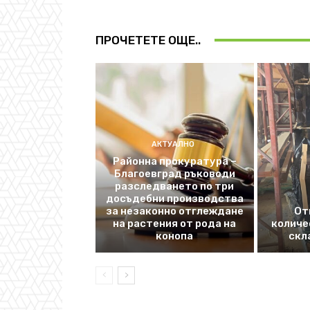
ПРОЧЕТЕТЕ ОЩЕ..
АКТУАЛНО
Районна прокуратура –
Благоевград ръководи
разследването по три
досъдебни производства
за незаконно отглеждане
От
на растения от рода на
количе
конопа
скл