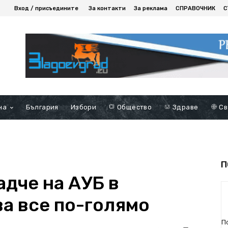
Вход / присъедините
За контакти
За реклама
СПРАВОЧНИК
С
на
България
Избори
Общество
Здраве
Св
П
адче на АУБ в
ва все по-голямо
П