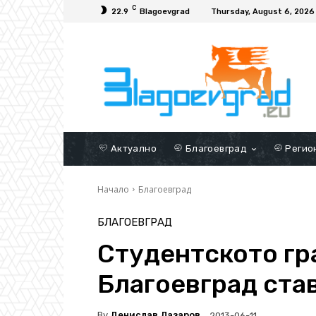
C
22.9
Blagoevgrad
Thursday, August 6, 2026
Актуално
Благоевград
Регио
Начало
Благоевград
БЛАГОЕВГРАД
Студентското гр
Благоевград ста
By
Денислав Лазаров
2013-06-11