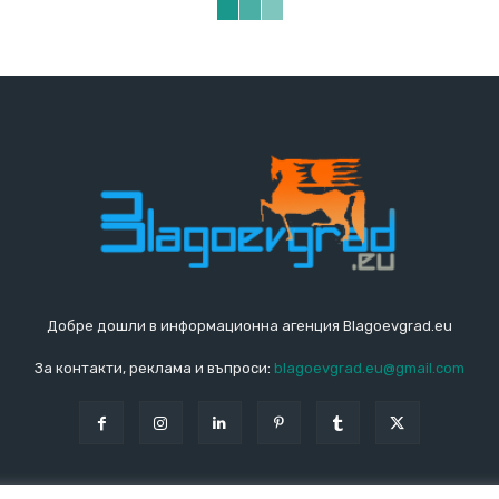
Добре дошли в информационна агенция Blagoevgrad.eu
За контакти, реклама и въпроси:
blagoevgrad.eu@gmail.com