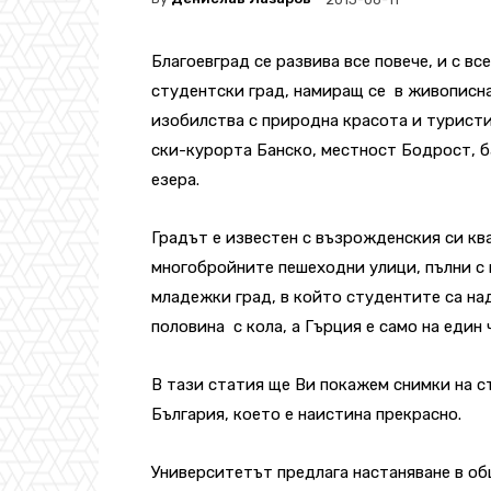
Благоевград се развива все повече, и с вс
студентски град, намиращ се в живописна
изобилства с природна красота и турист
ски-курорта Банско, местност Бодрост, б
езера.
Градът е известен с възрожденския си кв
многобройните пешеходни улици, пълни с
младежки град, в който студентите са над
половина с кола, а Гърция е само на един 
В тази статия ще Ви покажем снимки на с
България, което е наистина прекрасно.
Университетът предлага настаняване в обще