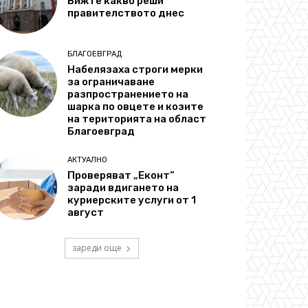
Вижте какво реши
правителството днес
БЛАГОЕВГРАД
Набелязаха строги мерки
за ограничаване
разпространението на
шарка по овцете и козите
на територията на област
Благоевград
АКТУАЛНО
Проверяват „Еконт“
заради вдигането на
куриерските услуги от 1
август
зареди още