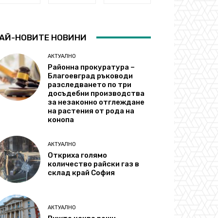
АЙ-НОВИТЕ НОВИНИ
АКТУАЛНО
Районна прокуратура –
Благоевград ръководи
разследването по три
досъдебни производства
за незаконно отглеждане
на растения от рода на
конопа
АКТУАЛНО
Откриха голямо
количество райски газ в
склад край София
АКТУАЛНО