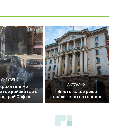
АКТУАЛНО
АКТУАЛНО
криха голямо
ство райски газ в
Вижте какво реши
ад край София
правителството днес