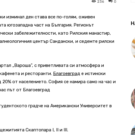
236
0
еки изминал ден става все по-голям, оживен
Н
та югозападна част на България. Регионът
ически забележителности, като Рилския манастир,
алнеологичния център Сандански, и седемте рилски
артал „Вароша”, с приветливата си атмосфера и
 кафенета и ресторанти.
Благоевград
е истински
 20% от населението. София се намира само на час и
час път от Благоевград
тудентското градче на Американски Университет в
житията Скаптопара I, II и III.