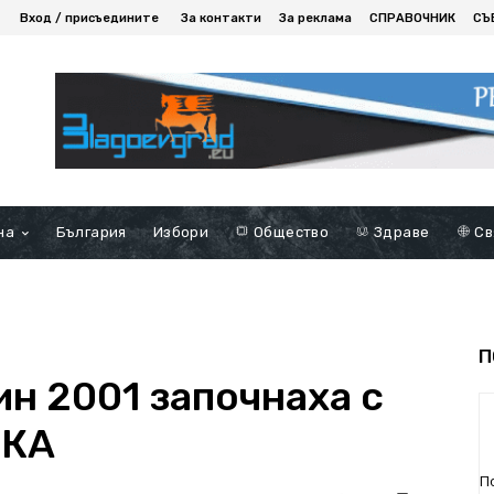
Вход / присъедините
За контакти
За реклама
СПРАВОЧНИК
СЪ
на
България
Избори
Общество
Здраве
Св
П
н 2001 започнаха с
СКА
П