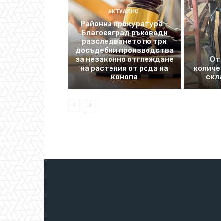
АКТУАЛНО
Районна прокуратура –
Благоевград ръководи
разследването по три
досъдебни производства
за незаконно отглеждане
От
на растения от рода на
количе
конопа
скл