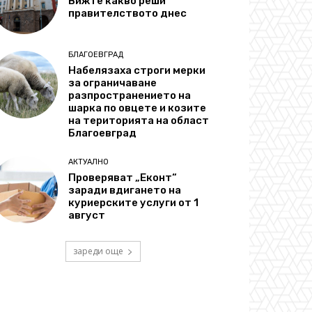
Вижте какво реши
правителството днес
БЛАГОЕВГРАД
Набелязаха строги мерки
за ограничаване
разпространението на
шарка по овцете и козите
на територията на област
Благоевград
АКТУАЛНО
Проверяват „Еконт“
заради вдигането на
куриерските услуги от 1
август
зареди още