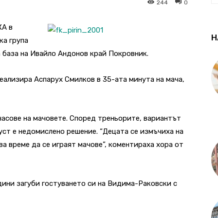
244
0
КА в
Н
ка група
а база на Ивайло Андонов край Покровник.
ализира Аспарух Смилков в 35-ата минута на мача,
часове на мачовете. Според треньорите, вариантът
густ е недомислено решение. “Децата се измъчиха на
ва време да се играят мачове”, коментираха хора от
дини загуби гостуването си на Видима-Раковски с