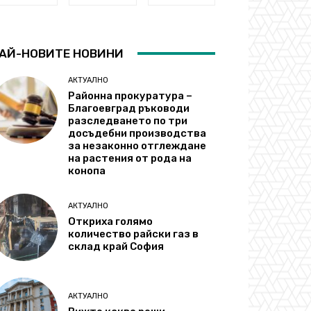
АЙ-НОВИТЕ НОВИНИ
АКТУАЛНО
Районна прокуратура –
Благоевград ръководи
разследването по три
досъдебни производства
за незаконно отглеждане
на растения от рода на
конопа
АКТУАЛНО
Откриха голямо
количество райски газ в
склад край София
АКТУАЛНО