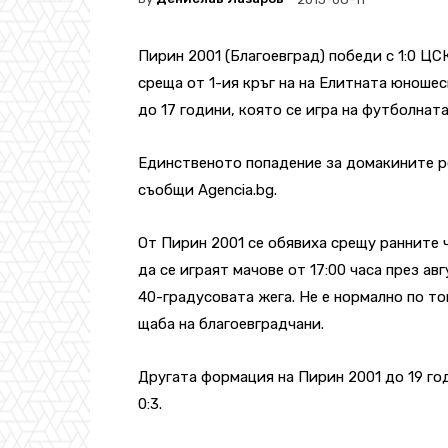
Пирин 2001 (Благоевград) победи с 1:0 ЦС
среща от 1-ия кръг на на Елитната юношес
до 17 години, която се игра на футболнат
Единственото попадение за домакините ре
съобщи Agencia.bg.
От Пирин 2001 се обявиха срещу ранните 
да се играят мачове от 17:00 часа през ав
40-градусовата жега. Не е нормално по то
щаба на благоевградчани.
Другата формация на Пирин 2001 до 19 го
0:3.