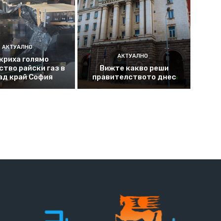
АКТУАЛНО
АКТУАЛНО
криха голямо
ство райски газ в
Вижте какво реши
ад край София
правителството днес