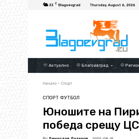
C
33
Blagoevgrad
Thursday, August 6, 2026
Актуално
Благоевград
Регио
Начало
Спорт
СПОРТ
ФУТБОЛ
Юношите на Пири
победа срещу Ц
By
Денислав Лазаров
2013-08-11