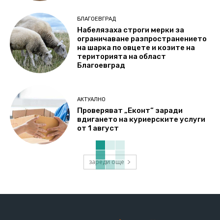
БЛАГОЕВГРАД
Набелязаха строги мерки за
ограничаване разпространението
на шарка по овцете и козите на
територията на област
Благоевград
АКТУАЛНО
Проверяват „Еконт“ заради
вдигането на куриерските услуги
от 1 август
зареди още