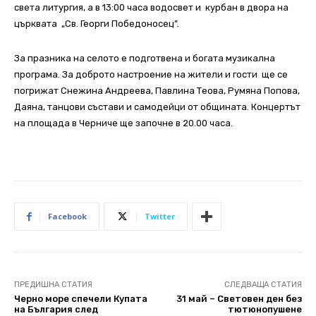
света литургия, а в 13:00 часа водосвет и курбан в двора на
църквата „Св. Георги Победоносец”.
За празника на селото е подготвена и богата музикална
програма. За доброто настроение на жители и гости ще се
погрижат Снежина Андреева, Павлина Теова, Румяна Попова,
Даяна, танцови състави и самодейци от общината. Концертът
на площада в Черниче ще започне в 20.00 часа.
Facebook
Twitter
ПРЕДИШНА СТАТИЯ
СЛЕДВАЩА СТАТИЯ
Черно море спечели Купата
31 май – Световен ден без
на България след
тютюнопушене