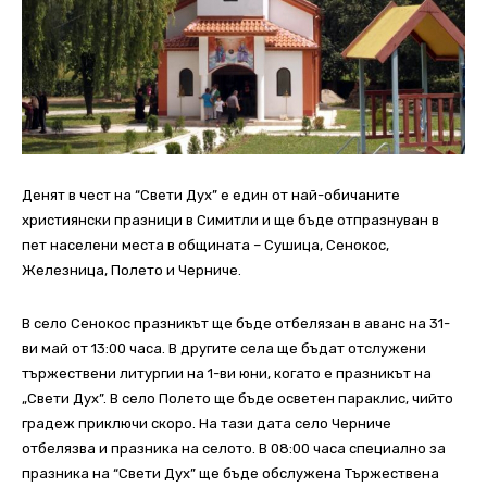
Денят в чест на “Свети Дух” е един от най-обичаните
християнски празници в Симитли и ще бъде отпразнуван в
пет населени места в общината – Сушица, Сенокос,
Железница, Полето и Черниче.
В село Сенокос празникът ще бъде отбелязан в аванс на 31-
ви май от 13:00 часа. В другите села ще бъдат отслужени
тържествени литургии на 1-ви юни, когато е празникът на
„Свети Дух”. В село Полето ще бъде осветен параклис, чийто
градеж приключи скоро. На тази дата село Черниче
отбелязва и празника на селото. В 08:00 часа специално за
празника на “Свети Дух” ще бъде обслужена Тържествена