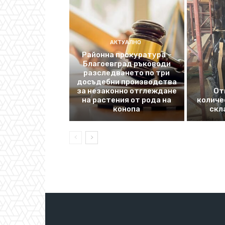
АКТУАЛНО
Районна прокуратура –
Благоевград ръководи
разследването по три
досъдебни производства
за незаконно отглеждане
От
на растения от рода на
количе
конопа
скл