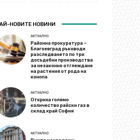
АЙ-НОВИТЕ НОВИНИ
АКТУАЛНО
Районна прокуратура –
Благоевград ръководи
разследването по три
досъдебни производства
за незаконно отглеждане
на растения от рода на
конопа
АКТУАЛНО
Откриха голямо
количество райски газ в
склад край София
АКТУАЛНО