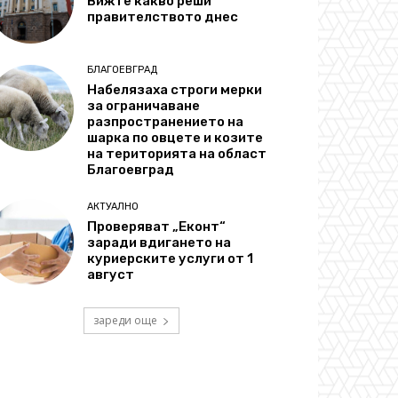
Вижте какво реши
правителството днес
БЛАГОЕВГРАД
Набелязаха строги мерки
за ограничаване
разпространението на
шарка по овцете и козите
на територията на област
Благоевград
АКТУАЛНО
Проверяват „Еконт“
заради вдигането на
куриерските услуги от 1
август
зареди още