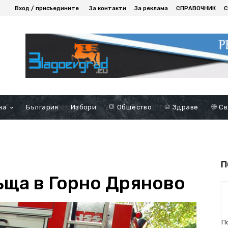
Вход / присъедините
За контакти
За реклама
СПРАВОЧНИК
С
на
България
Избори
Общество
Здраве
Св
П
ъща в Горно Дряново
П