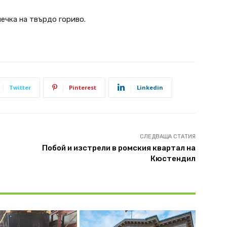
печка на твърдо гориво.
Twitter
Pinterest
Linkedin
СЛЕДВАЩА СТАТИЯ
Побой и изстрели в ромския квартал на
Кюстендил