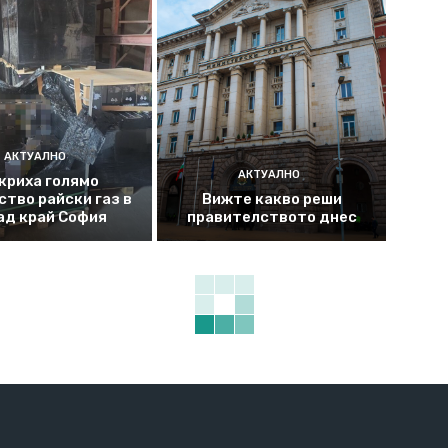
АКТУАЛНО
АКТУАЛНО
криха голямо
ство райски газ в
Вижте какво реши
ад край София
правителството днес