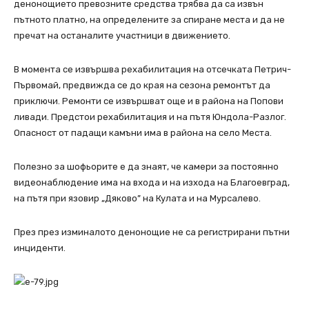
денонощието превозните средства трябва да са извън
пътното платно, на определените за спиране места и да не
пречат на останалите участници в движението.
В момента се извършва рехабилитация на отсечката Петрич-
Първомай, предвижда се до края на сезона ремонтът да
приключи. Ремонти се извършват още и в района на Попови
ливади. Предстои рехабилитация и на пътя Юндола-Разлог.
Опасност от падащи камъни има в района на село Места.
Полезно за шофьорите е да знаят, че камери за постоянно
видеонаблюдение има на входа и на изхода на Благоевград,
на пътя при язовир „Дяково” на Кулата и на Мурсалево.
През през изминалото денонощие не са регистрирани пътни
инциденти.