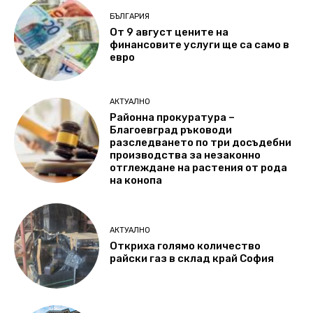
БЪЛГАРИЯ
От 9 август цените на
финансовите услуги ще са само в
евро
АКТУАЛНО
Районна прокуратура –
Благоевград ръководи
разследването по три досъдебни
производства за незаконно
отглеждане на растения от рода
на конопа
АКТУАЛНО
Откриха голямо количество
райски газ в склад край София