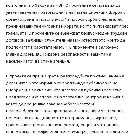
които имат по Закона за МВР. С промените се предвижда
увеличаване на правомощията на Главна дирекция „Борба с
организираната престъпност” в посока борба с нелегално
преминаващите емигранти и хората, които ги прекарват през
границата. С промените се въвеждат безвъзмездни трудови
договори за бивши служители на министерството, които да
подпомагат в работата на МВР. В промените е заложено
Главна дирекция „Пожарна безопасност и защита на
населението” да стане агенция.
С проекта се прецизират и разпоредбите по отношение на
даренията, като изрично се предвижда публикуване на
информация за сключените договори в публичен регистър.
Предлага се и създаване на постоянна централна комисия,
която да преценява законосъобразността и
целесъобразността на предлаганите договори за дарения.
Преминава се на дейностите по приемане, съхранение,
пренасяне и доставяне на кореспонденция и материали,
съдържащи класифицирана информация, осъществявани към