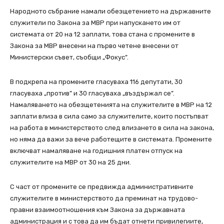
Народното събрание намали обезщетението на държавните
служители по Закона за МВР при напускането им от
системата от 20 на 12 заплати, това стана с промените в
Закона за МВР внесени на първо четене внесени от
Министерски съвет, съобщи „Фокус”.
В подкрепа на промените гласуваха 116 депутати, 30
гласуваха „против” и 30 гласуваха „въздържал се”.
Намаляването на обезщетенията на служителите в МВР на 12
заплати влиза в сила само за служителите, които постъпват
на работа в министерството след влизането в сила на закона,
но няма да важи за вече работещите в системата. Промените
включват намаляване на годишния платен отпуск на
служителите на МВР от 30 на 25 дни.
С част от промените се предвижда административните
служителите в министерството да преминат на трудово-
правни взаимоотношения към Закона за държавната
администрация и с това да им бъдат отнети привилегиите,