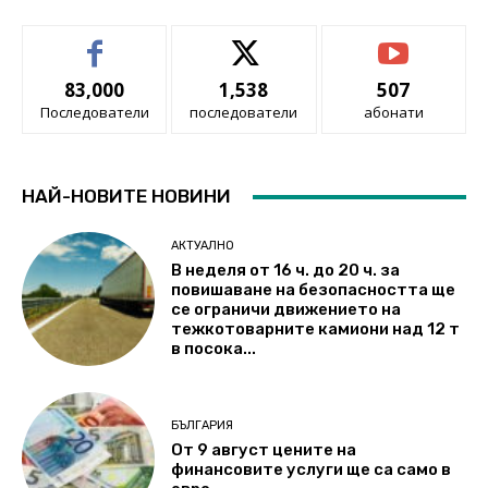
83,000
1,538
507
Последователи
последователи
абонати
НАЙ-НОВИТЕ НОВИНИ
АКТУАЛНО
В неделя от 16 ч. до 20 ч. за
повишаване на безопасността ще
се ограничи движението на
тежкотоварните камиони над 12 т
в посока...
БЪЛГАРИЯ
От 9 август цените на
финансовите услуги ще са само в