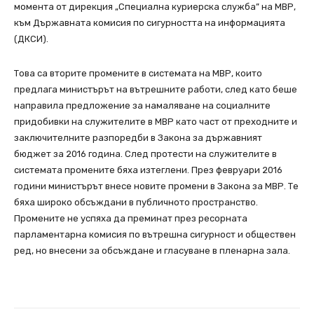
момента от дирекция „Специална куриерска служба” на МВР,
към Държавната комисия по сигурността на информацията
(ДКСИ).
Това са вторите промените в системата на МВР, които
предлага министърът на вътрешните работи, след като беше
направила предложение за намаляване на социалните
придобивки на служителите в МВР като част от преходните и
заключителните разпоредби в Закона за държавният
бюджет за 2016 година. След протести на служителите в
системата промените бяха изтеглени. През февруари 2016
години министърът внесе новите промени в Закона за МВР. Те
бяха широко обсъждани в публичното пространство.
Промените не успяха да преминат през ресорната
парламентарна комисия по вътрешна сигурност и обществен
ред, но внесени за обсъждане и гласуване в пленарна зала.