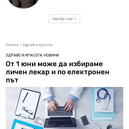
зареди още