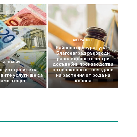
АКТУАЛНО
Районна прокуратура –
Благоевград ръководи
разследването по три
БЪЛГАРИЯ
досъдебни производства
август цените на
за незаконно отглеждане
вите услуги ще са
на растения от рода на
само в евро
конопа