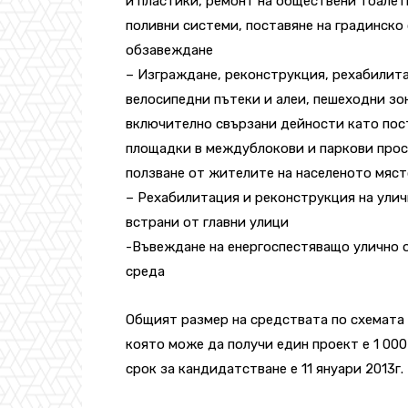
и пластики, ремонт на обществени тоалет
поливни системи, поставяне на градинско
обзавеждане
– Изграждане, реконструкция, рехабилита
велосипедни пътеки и алеи, пешеходни зо
включително свързани дейности като пост
площадки в междублокови и паркови прост
ползване от жителите на населеното мяст
– Рехабилитация и реконструкция на ули
встрани от главни улици
-Въвеждане на енергоспестяващо улично 
среда
Общият размер на средствата по схемата с
която може да получи един проект е 1 000
срок за кандидатстване е 11 януари 2013г.