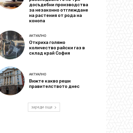
досъдебни производства
за незаконно отглеждане
на растения от рода на
конопа
АКТУАЛНО
Откриха голямо
количество райски газ в
склад край София
АКТУАЛНО
Вижте какво реши
правителството днес
зареди още