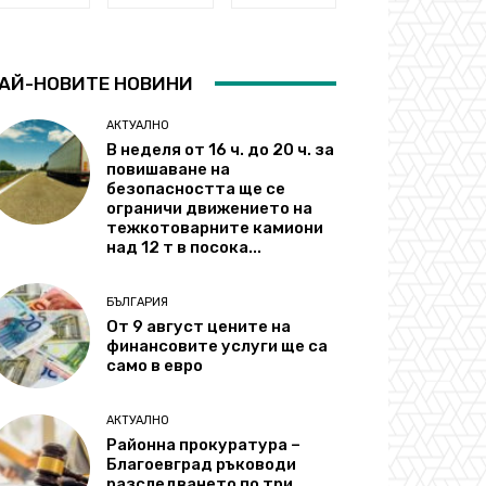
АЙ-НОВИТЕ НОВИНИ
АКТУАЛНО
В неделя от 16 ч. до 20 ч. за
повишаване на
безопасността ще се
ограничи движението на
тежкотоварните камиони
над 12 т в посока...
БЪЛГАРИЯ
От 9 август цените на
финансовите услуги ще са
само в евро
АКТУАЛНО
Районна прокуратура –
Благоевград ръководи
разследването по три