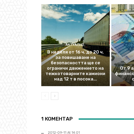
АКТУАЛНО
В неделя от 16 ч. до 20 ч.
за повишаване на
безопасността ще се
ограничи движението на
От 9 
тежкотоварните камиони
финансо
над 12 т в посока...
1 КОМЕНТАР
..
2012-09-11 At 14:01