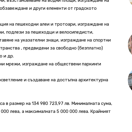
ни, възстановяване на водни площи, изграждане на
 обзавеждане и други елементи от градското
ция на пешеходни алеи и тротоари, изграждане на
ни, подлези за пешеходци и велосипедисти,
авяне на указателни знаци, изграждане на спортни
ранства , предвидени за свободно (безплатно)
о и др.
чни мрежи, изграждане на обществени паркинги
осветление и създаване на достъпна архитектурна
а в размер на 134 980 723,97 лв. Минималната сума,
 000 лева, а максималната 5 000 000 лева. Крайният