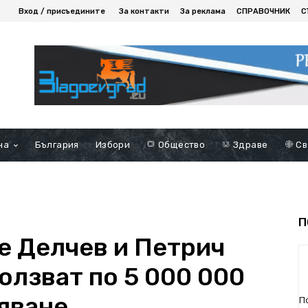
Вход / присъедините
За контакти
За реклама
СПРАВОЧНИК
С
на
България
Избори
Общество
Здраве
Св
П
е Делчев и Петрич
олзват по 5 000 000
ояване
П