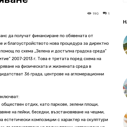
190
1
Н
шанс да получат финансиране по обявената от
е и благоустройството нова процедура за директно
помощ по схема „Зелена и достъпна градска среда”
тие” 2007-2013 г. Това е третата поред схема на
бряване на физическата и жизнената среда в
ндидатстват 36 града, центрове на агломерационни
включват:
 обществен отдих, като паркове, зелени площи,
вяне на пейки, беседки, възстановяване на чешми,
на естетически композиции с характер на скулптури