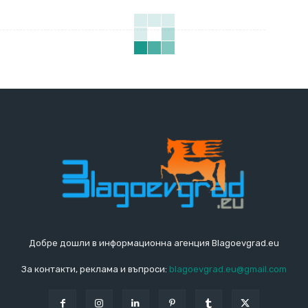
Добре дошли в информационна агенция Blagoevgrad.eu
За контакти, реклама и въпроси:
blagoevgrad.eu@gmail.com