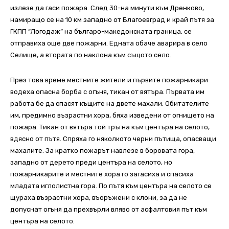
излезе да гаси пожара. След 30-на минути към Дренково,
намиращо се на 10 км западно от Благоевград и край пътя за
ГКПП “Логодаж” на българо-македонската граница, се
отправиха още две пожарни. Едната обаче аварира в село
Селище, а втората по наклона към същото село.
През това време местните жители и първите пожарникари
водеха опасна борба с огъня, тикан от вятъра. Първата им
работа бе да спасят къщите на двете махали. Обитателите
им, предимно възрастни хора, бяха изведени от огнището на
пожара. Тикан от вятъра той тръгна към центъра на селото,
вдясно от пътя. Спряха го няколкото черни пътища, опасващи
махалите. За кратко пожарът навлезе в боровата гора,
западно от дерето преди центъра на селото, но
пожарникарите и местните хора го загасиха и спасиха
младата иглолистна гора. По пътя към центъра на селото се
щураха възрастни хора, въоръжени с клони, за да не
допуснат огъня да прехвърли вляво от асфалтовия път към
центъра на селото.