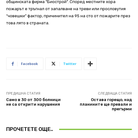
общинската фирма “Биострой”. Според местните хора
пожарът е тръгнал от запалване на треви или прословутия
“човешки” фактор, причинител на 95 на сто от пожарите през
това лято в страната.
Facebook
Twitter
ПРЕДИШНА СТАТИЯ
СЛЕДВАЩА СТАТИЯ
Само в 30 от 300 болници
Остава горещо, над
не са открити нарушения
планините ще превали и
прегърми
ПРОЧЕТЕТЕ ОЩЕ..