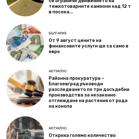
се ограничи движението на
тежкотоварните камиони над 12 т
в посока...
БЪЛГАРИЯ
От 9 август цените на
финансовите услуги ще са само в
евро
АКТУАЛНО
Районна прокуратура –
Благоевград ръководи
разследването по три досъдебни
производства за незаконно
отглеждане на растения от рода
на конопа
АКТУАЛНО
Откриха голямо количество