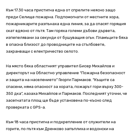
Към 17.30 часа пристигна една от спрелите неясно защо
преди Селище пожарна. Подпомогнати от местните хора,
пожарникарите разпънаха една линия, за да спасят горящия
скат вдясно от пътя. Там горяха големи дъбови дървета,
изпепелявани за секунди от бушуващия огън. Пламъците бяха
в опасна близост до проводниците на стълбовете,
захранващи с електричество селото.
На място бяха областният управител Бисер Михайлов и
директорът на Областно управление “Пожарна безопасност
и защита на населението” Георги Пармаков. “Къщите са
спасени, няма опасност за хората, пожарът гори върху 300-
350 дка”, казаха Михайлов и Пармаков. Последният уточни, че
засегнатата площ ще бъде установена по-късно след
проверката с GPS-а.
Към 18 часа пристигна и подкрепление от служители на
горите, по пътя към Дренково запъплиха и водонски на