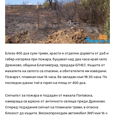
Близо 400 дка сухи треви, храсти и отделни дървета от дъб и
габер изгоряха при пожара, бушувал над два часа край село
Дренково, община Благоевград, предаде БГНЕС. Къщите от
махалите на селото са спасени, а обитателите им изведени.
Пожарът, пламнал към 16 часа, бе овладян към 18.30 часа. По
последни данни той е горял на площ от 400 дка.
Сигналът за пожара е подаден от махала Поповска,
намираща се вдясно от античното селище преди Дренково.
Според подадения сигнал са пламнали треви, в опасна
близост до къщите. Високопроходим автомобил ЗИЛ към 16 ч.