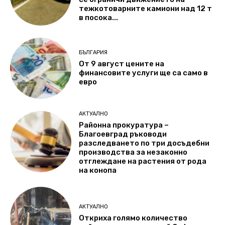
тежкотоварните камиони над 12 т
в посока...
БЪЛГАРИЯ
От 9 август цените на
финансовите услуги ще са само в
евро
АКТУАЛНО
Районна прокуратура –
Благоевград ръководи
разследването по три досъдебни
производства за незаконно
отглеждане на растения от рода
на конопа
АКТУАЛНО
Откриха голямо количество