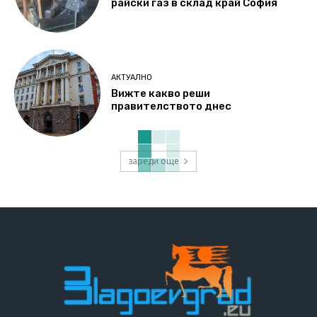
райски газ в склад край София
АКТУАЛНО
Вижте какво реши
правителството днес
зареди още