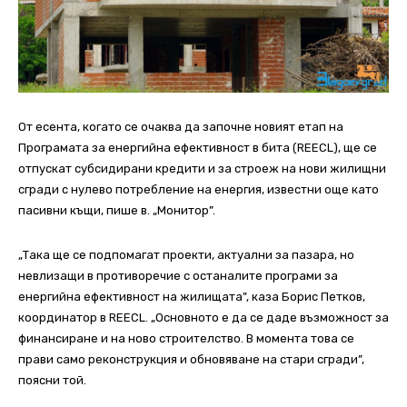
От есента, когато се очаква да започне новият етап на
Програмата за енергийна ефективност в бита (REECL), ще се
отпускат субсидирани кредити и за строеж на нови жилищни
сгради с нулево потребление на енергия, известни още като
пасивни къщи, пише в. „Монитор”.
„Така ще се подпомагат проекти, актуални за пазара, но
невлизащи в противоречие с останалите програми за
енергийна ефективност на жилищата”, каза Борис Петков,
координатор в REECL. „Основното е да се даде възможност за
финансиране и на ново строителство. В момента това се
прави само реконструкция и обновяване на стари сгради”,
поясни той.