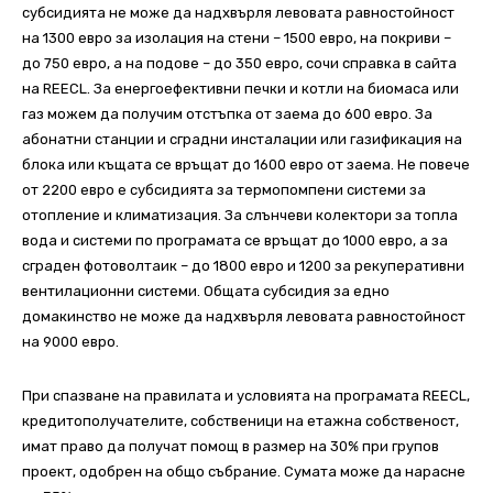
субсидията не може да надхвърля левовата равностойност
на 1300 евро за изолация на стени – 1500 евро, на покриви –
до 750 евро, а на подове – до 350 евро, сочи справка в сайта
на REECL. За енергоефективни печки и котли на биомаса или
газ можем да получим отстъпка от заема до 600 евро. За
абoнатни станции и сградни инсталации или газификация на
блока или къщата се връщат до 1600 евро от заема. Не повече
от 2200 евро е субсидията за термопомпени системи за
отопление и климатизация. За слънчеви колектори за топла
вода и системи по програмата се връщат до 1000 евро, а за
сграден фотоволтаик – до 1800 евро и 1200 за рекуперативни
вентилационни системи. Общата субсидия за едно
домакинство не може да надхвърля левовата равностойност
на 9000 евро.
При спазване на правилата и условията на програмата REECL,
кредитополучателите, собственици на етажна собственост,
имат право да получат помощ в размер на 30% при групов
проект, одобрен на общо събрание. Сумата може да нарасне