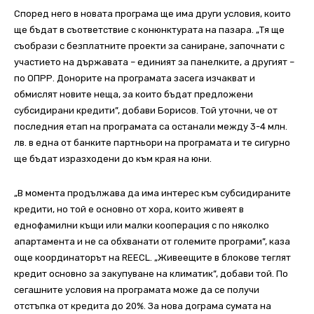
Според него в новата програма ще има други условия, които
ще бъдат в съответствие с конюнктурата на пазара. „Тя ще
съобрази с безплатните проекти за саниране, започнати с
участието на държавата – единият за панелките, а другият –
по ОПРР. Донорите на програмата засега изчакват и
обмислят новите неща, за които бъдат предложени
субсидирани кредити”, добави Борисов. Той уточни, че от
последния етап на програмата са останали между 3-4 млн.
лв. в една от банките партньори на програмата и те сигурно
ще бъдат изразходени до към края на юни.
„В момента продължава да има интерес към субсидираните
кредити, но той е основно от хора, които живеят в
еднофамилни къщи или малки кооперация с по няколко
апартамента и не са обхванати от големите програми”, каза
още координаторът на REECL. „Живеещите в блокове теглят
кредит основно за закупуване на климатик”, добави той. По
сегашните условия на програмата може да се получи
отстъпка от кредита до 20%. За нова дограма сумата на