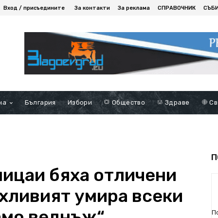
Вход / присъедините
За контакти
За реклама
СПРАВОЧНИК
СЪБ
на
България
Избори
Общество
Здраве
Св
П
лицаи бяха отличени
ахливият умира всеки
само веднъж“
П