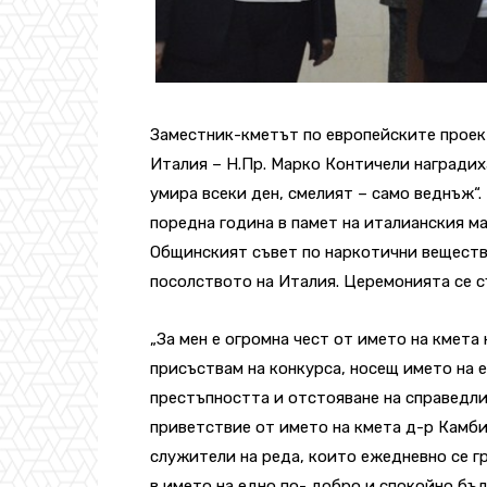
Заместник-кметът по европейските проект
Италия – Н.Пр. Марко Контичели наградих
умира всеки ден, смелият – само веднъж“.
поредна година в памет на италианския м
Общинският съвет по наркотични вещества
посолството на Италия. Церемонията се съ
„За мен е огромна чест от името на кмет
присъствам на конкурса, носещ името на 
престъпността и отстояване на справедли
приветствие от името на кмета д-р Камби
служители на реда, които ежедневно се г
в името на едно по- добро и спокойно бъд