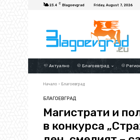
C
23.4
Blagoevgrad
Friday, August 7, 2026
Актуално
Благоевград
Регио
Начало
Благоевград
БЛАГОЕВГРАД
Магистрати и по
в конкурса „Стр
ден, смелият – 