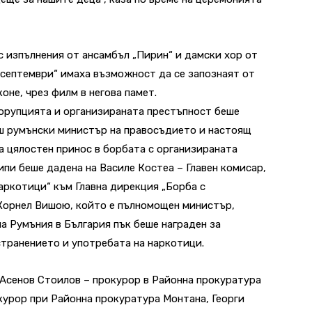
с изпълнения от ансамбъл „Пирин“ и дамски хор от
 септември“ имаха възможност да се запознаят от
оне, чрез филм в негова памет.
корупцията и организираната престъпност беше
ш румънски министър на правосъдието и настоящ
а цялостен принос в борбата с организираната
пи беше дадена на Василе Костеа – Главен комисар,
наркотици“ към Главна дирекция „Борба с
 Корнел Вишою, който е пълномощен министър,
 Румъния в България пък беше награден за
транението и употребата на наркотици.
 Асенов Стоилов – прокурор в Районна прокуратура
курор при Районна прокуратура Монтана, Георги