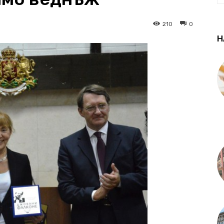
210
0
Н