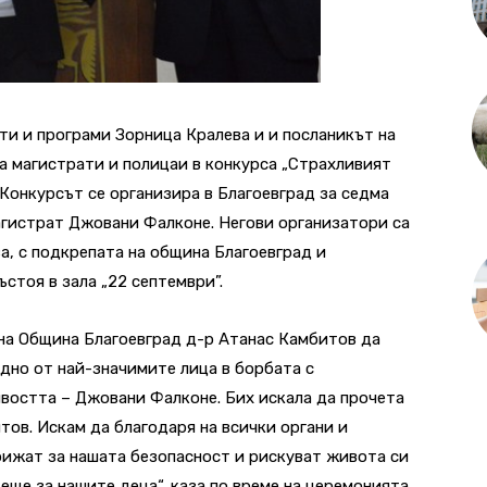
и и програми Зорница Кралева и и посланикът на
а магистрати и полицаи в конкурса „Страхливият
 Конкурсът се организира в Благоевград за седма
агистрат Джовани Фалконе. Негови организатори са
, с подкрепата на община Благоевград и
стоя в зала „22 септември”.
а на Община Благоевград д-р Атанас Камбитов да
едно от най-значимите лица в борбата с
востта – Джовани Фалконе. Бих искала да прочета
тов. Искам да благодаря на всички органи и
рижат за нашата безопасност и рискуват живота си
еще за нашите деца“, каза по време на церемонията