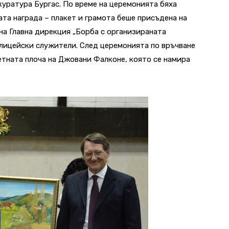
уратура Бургас. По време на церемонията бяха
ата награда – плакет и грамота беше присъдена на
а Главна дирекция „Борба с организираната
олицейски служители. След церемонията по връчване
етната плоча на Джовани Фалконе, която се намира