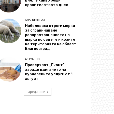
Вижте какво реши
правителството днес
БЛАГОЕВГРАД
Набелязаха строги мерки
за ограничаване
разпространението на
шарка по овцете и козите
на територията на област
Благоевград
АКТУАЛНО
Проверяват „Еконт“
заради вдигането на
куриерските услуги от 1
август
зареди още