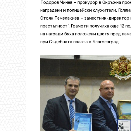
Тодоров Чинев – прокурор в Окръжна прок
наградени и полицейски служители. Голям
Стоян Темелакиев – заместник-директор н
престъпност“. Грамоти получиха още 12 п
на награди бяха положени цветя пред пам
при Съдебната палата в Благоевград.