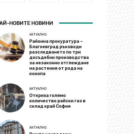
АЙ-НОВИТЕ НОВИНИ
АКТУАЛНО
Районна прокуратура –
Благоевград ръководи
разследването по три
досъдебни производства
за незаконно отглеждане
на растения от рода на
конопа
АКТУАЛНО
Откриха голямо
количество райски газ в
склад край София
АКТУАЛНО