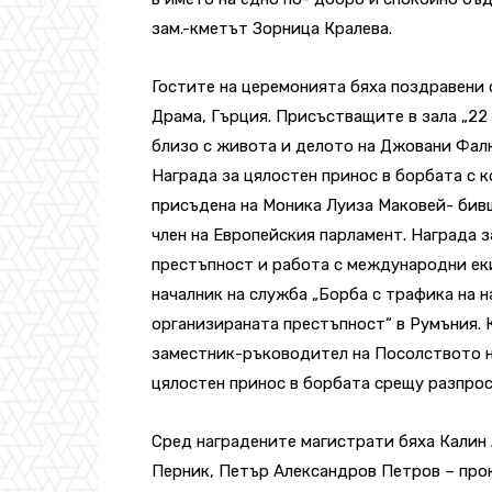
зам.-кметът Зорница Кралева.
Гостите на церемонията бяха поздравени 
Драма, Гърция. Присъстващите в зала „22
близо с живота и делото на Джовани Фалк
Награда за цялостен принос в борбата с 
присъдена на Моника Луиза Маковей- бив
член на Европейския парламент. Награда з
престъпност и работа с международни еки
началник на служба „Борба с трафика на 
организираната престъпност“ в Румъния.
заместник-ръководител на Посолството на
цялостен принос в борбата срещу разпрос
Сред наградените магистрати бяха Калин
Перник, Петър Александров Петров – про