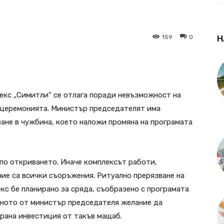
159
0
Н
екс „Симитли“ се отлага поради невъзможност на
 церемонията. Министър председателят има
ане в чужбина, което наложи промяна на програмата
по откриването. Иначе комплексът работи,
ние са всички съоръжения. Ритуално прерязване на
кс бе планирано за сряда, съобразено с програмата
еното от министър председателя желание да
ирана инвестиция от такъв мащаб.