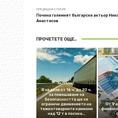
ПРЕДИШНА СТАТИЯ
Почина големият български актьор Ник
Анастасов
ПРОЧЕТЕТЕ ОЩЕ..
АКТУАЛНО
В неделя от 16 ч. до 20 ч.
за повишаване на
безопасността ще се
ограничи движението на
От 9 
тежкотоварните камиони
финансо
над 12 т в посока...