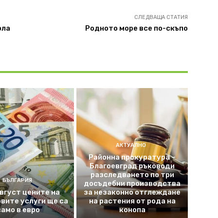
СЛЕДВАЩА СТАТИЯ
ола
Родното море все по-скъпо
АКТУАЛНО
Районна прокуратура –
Благоевград ръководи
разследването по три
БЪЛГАРИЯ
досъдебни производства
август цените на
за незаконно отглеждане
вите услуги ще са
на растения от рода на
само в евро
конопа