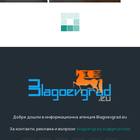
Добре дошли в информационна агенция Blagoevgrad.eu
За контакти, реклама и въпроси:
blagoevgrad.eu@gmail.com