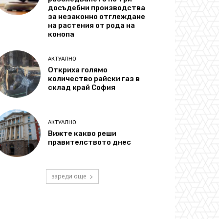
досъдебни производства
за незаконно отглеждане
на растения от рода на
конопа
АКТУАЛНО
Откриха голямо
количество райски газ в
склад край София
АКТУАЛНО
Вижте какво реши
правителството днес
зареди още