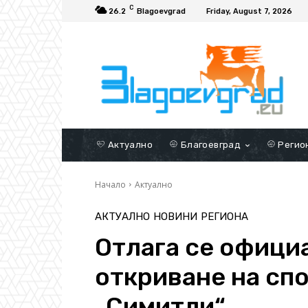
C
26.2
Blagoevgrad
Friday, August 7, 2026
Актуално
Благоевград
Регио
Начало
Актуално
АКТУАЛНО
НОВИНИ
РЕГИОНА
Отлага се офици
откриване на сп
„Симитли“