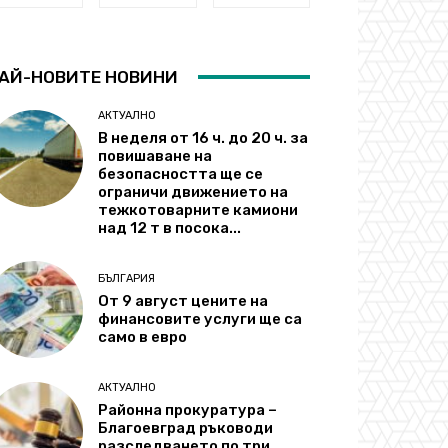
АЙ-НОВИТЕ НОВИНИ
АКТУАЛНО
В неделя от 16 ч. до 20 ч. за
повишаване на
безопасността ще се
ограничи движението на
тежкотоварните камиони
над 12 т в посока...
БЪЛГАРИЯ
От 9 август цените на
финансовите услуги ще са
само в евро
АКТУАЛНО
Районна прокуратура –
Благоевград ръководи
разследването по три