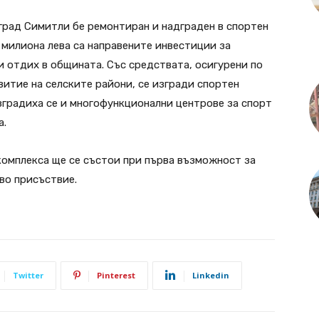
 град Симитли бе ремонтиран и надграден в спортен
 милиона лева са направените инвестиции за
 отдих в общината. Със средствата, осигурени по
витие на селските райони, се изгради спортен
зградиха се и многофункционални центрове за спорт
а.
комплекса ще се състои при първа възможност за
ово присъствие.
Twitter
Pinterest
Linkedin