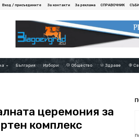
Вход / присъедините
За контакти
За реклама
СПРАВОЧНИК
СЪБ
на
България
Избори
Общество
Здраве
Св
П
алната церемония за
ортен комплекс
П