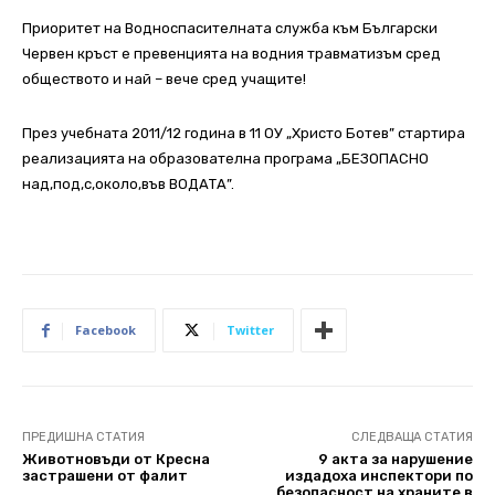
Приоритет на Водноспасителната служба към Български
Червен кръст е превенцията на водния травматизъм сред
обществото и най – вече сред учащите!
През учебната 2011/12 година в 11 ОУ „Христо Ботев” стартира
реализацията на образователна програма „БЕЗОПАСНО
над,под,с,около,във ВОДАТА”.
Facebook
Twitter
ПРЕДИШНА СТАТИЯ
СЛЕДВАЩА СТАТИЯ
Животновъди от Кресна
9 акта за нарушение
застрашени от фалит
издадоха инспектори по
безопасност на храните в