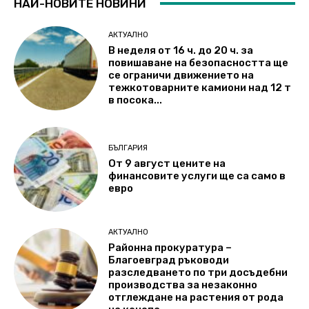
НАЙ-НОВИТЕ НОВИНИ
АКТУАЛНО
В неделя от 16 ч. до 20 ч. за
повишаване на безопасността ще
се ограничи движението на
тежкотоварните камиони над 12 т
в посока...
БЪЛГАРИЯ
От 9 август цените на
финансовите услуги ще са само в
евро
АКТУАЛНО
Районна прокуратура –
Благоевград ръководи
разследването по три досъдебни
производства за незаконно
отглеждане на растения от рода