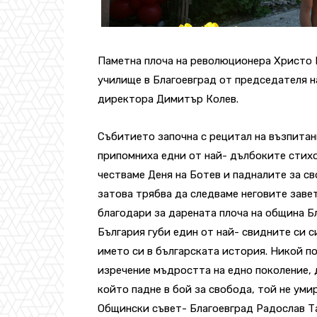
Паметна плоча на революционера Христо 
училище в Благоевград от председателя н
директора Димитър Колев.
Събитието започна с рецитал на възпитан
припомниха едни от най- дълбоките стихо
честваме Деня на Ботев и падналите за св
затова трябва да следваме неговите завет
благодари за дарената плоча на община Бл
България губи един от най- свидните си с
името си в българската история. Никой п
изречение мъдростта на едно поколение, 
който падне в бой за свобода, той не уми
Общински съвет- Благоевград Радослав Т