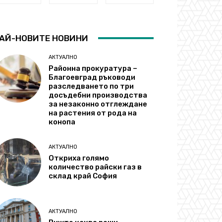
АЙ-НОВИТЕ НОВИНИ
АКТУАЛНО
Районна прокуратура –
Благоевград ръководи
разследването по три
досъдебни производства
за незаконно отглеждане
на растения от рода на
конопа
АКТУАЛНО
Откриха голямо
количество райски газ в
склад край София
АКТУАЛНО