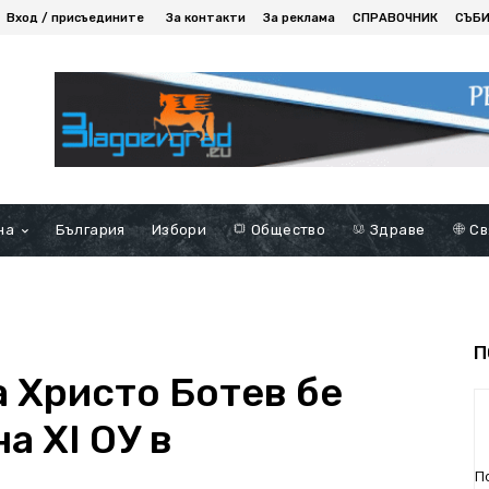
Вход / присъедините
За контакти
За реклама
СПРАВОЧНИК
СЪБ
на
България
Избори
Общество
Здраве
Св
П
а Христо Ботев бе
а XI ОУ в
П