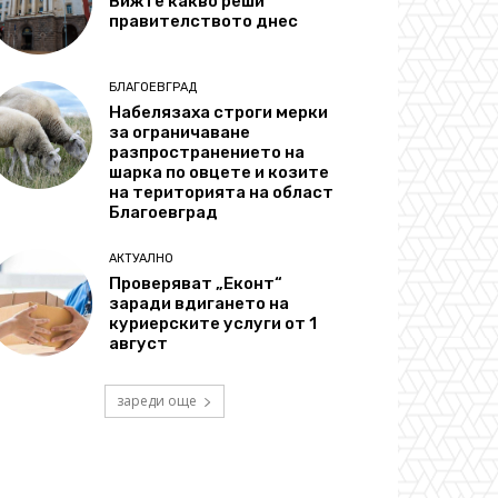
Вижте какво реши
правителството днес
БЛАГОЕВГРАД
Набелязаха строги мерки
за ограничаване
разпространението на
шарка по овцете и козите
на територията на област
Благоевград
АКТУАЛНО
Проверяват „Еконт“
заради вдигането на
куриерските услуги от 1
август
зареди още