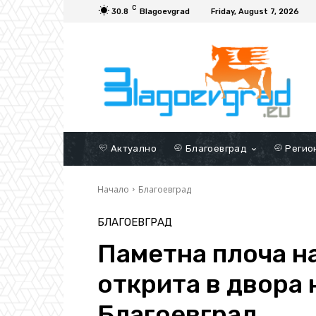
C
30.8
Blagoevgrad
Friday, August 7, 2026
Актуално
Благоевград
Регио
Начало
Благоевград
БЛАГОЕВГРАД
Паметна плоча н
открита в двора н
Благоевград