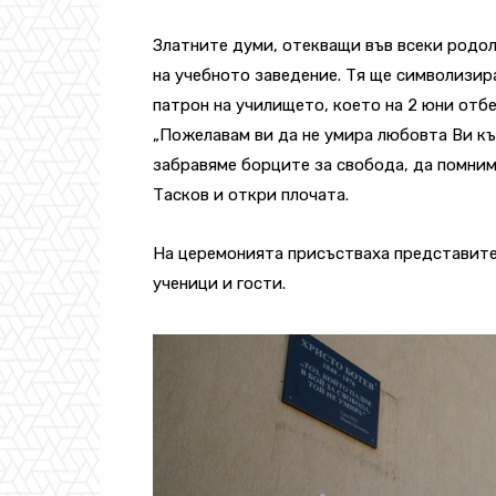
Златните думи, отекващи във всеки родол
на учебното заведение. Тя ще символизир
патрон на училището, което на 2 юни отбе
„Пожелавам ви да не умира любовта Ви къ
забравяме борците за свобода, да помним
Тасков и откри плочата.
На церемонията присъстваха представите
ученици и гости.