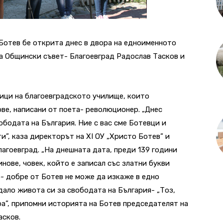
Ботев бе открита днес в двора на едноименното
а Общински съвет- Благоевград Радослав Тасков и
ици на благоевградското училище, които
ве, написани от поета- революционер. „Днес
ободата на България. Ние с вас сме Ботевци и
и”, каза директорът на XI ОУ „Христо Ботев” и
агоевград. „На днешната дата, преди 139 години
инове, човек, който е записал със златни букви
о- добре от Ботев не може да изкаже в едно
дало живота си за свободата на България- „Тоз,
ра”, припомни историята на Ботев председателят на
асков.