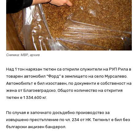
Снимка: МВР, архив
Над 1 тон нарязан тютюн са открили служители на РУП Рила в
товарен автомобил “Форд” в землището на село Мурсалево.
Автомобилът е бил изоставен, по документи е собственост на
жена от Благоевградско. Общото количество на открития
тютюн е 1 334.600 кг.
По случая е започнато досъдебно производство за
извършено престъпление по чл. 234 от НК. Тютюнът е бил без
български акцизен бандерол.