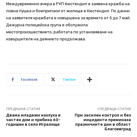
Междувременно вчера в РУП Кюстендил е заявена кражба на
ловна пушка и боеприпаси от жилище в Кюстендил. По данни
на заявителя кражбата е извършена за времето от 5 до 7 май.
Дежурна полицейска група е обслужила
местопроизшествието, работата по установяване на
извършителя на деянието продължава.
Facebook
Twitter
ПРЕДИШНА СТАТИЯ
СЛЕДВАЩА СТАТИЯ
Двама младежи нахлуха в
При засилен контрол и без
частен дом и пребиха 60-
инциденти преминаха
годишен в село Игралище
празничните дни в област
Благоевград