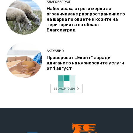
БЛАГОЕВГРАД
Набелязаха строги мерки за
ограничаване разпространението
на шарка по овцете и козите на
територията на област
Благоевград
АКТУАЛНО
Проверяват „Еконт“ заради
вдигането на куриерските услуги
от 1 август
зареди още