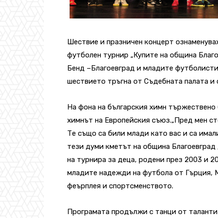
Шествие и празничен концерт ознаменува
футболен турнир „Купите на община Благо
Бенд –Благоевград и младите футболисти от
шествието тръгна от Съдебната палата и се
На фона на българския химн тържествено 
химнът на Европейския съюз.„Пред мен ст
Те също са били млади като вас и са имал
тези думи кметът на община Благоевград
на турнира за деца, родени през 2003 и 2
младите надежди на футбола от Гърция, М
феърплея и спортсменството.
Програмата продължи с танци от талантит