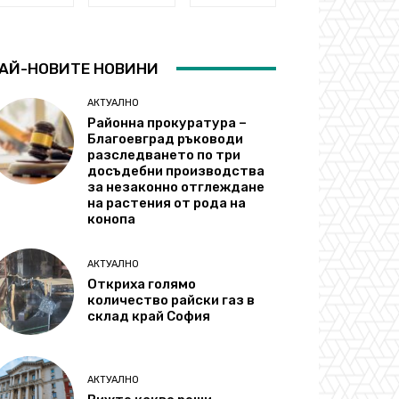
АЙ-НОВИТЕ НОВИНИ
АКТУАЛНО
Районна прокуратура –
Благоевград ръководи
разследването по три
досъдебни производства
за незаконно отглеждане
на растения от рода на
конопа
АКТУАЛНО
Откриха голямо
количество райски газ в
склад край София
АКТУАЛНО