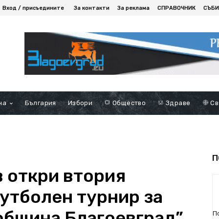
Вход / присъедините
За контакти
За реклама
СПРАВОЧНИК
СЪБИ
на
България
Избори
Общество
Здраве
Св
П
 откри втория
утболен турнир за
 община Благоевград”
П