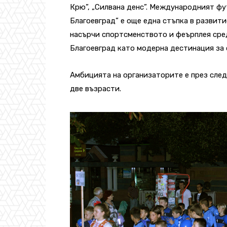
Крю”, „Силвана денс”.
Международният фут
Благоевград” е още една стъпка в развити
насърчи спортсменството и феърплея сре
Благоевград като модерна дестинация за 
Амбицията на организаторите е през сле
две възрасти.