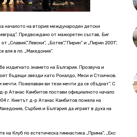
ха началото на втория международен детски
евград”. Предвождано от мажоретен състав, Биг
 „Славия’,”Левски”, „Ботев”,”Пирин” и „Пирин 2001”,
 вля в пл. „Македония”.
бе издигнато знамето на България. Прозвуча и
оят бъдещи звезди като Роналдо, Меси и Стоичков.
и мечти. Пожелавам ви тези мечти да се сбъднат”. С
 д-р Атанас Камбитов постави официалното начало
004 г. Кметът д-р Атанас Камбитов пожела на
акедония, Сърбия и България да играят в духа на
е на Клуб по естетическа гимнастика „Прима”, „Екс