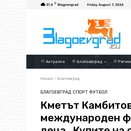
C
31.4
Blagoevgrad
Friday, August 7, 2026
Актуално
Благоевград
Регио
Начало
Благоевград
БЛАГОЕВГРАД
СПОРТ
ФУТБОЛ
Кметът Камбитов
международен ф
деца „Купите на