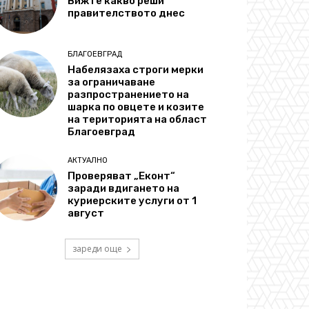
Вижте какво реши
правителството днес
БЛАГОЕВГРАД
Набелязаха строги мерки
за ограничаване
разпространението на
шарка по овцете и козите
на територията на област
Благоевград
АКТУАЛНО
Проверяват „Еконт“
заради вдигането на
куриерските услуги от 1
август
зареди още