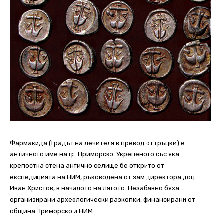
Фармакида (Градът на лечителя в превод от гръцки) е
античното име на гр. Приморско. Укрепеното със яка
крепостна стена антично селище бе открито от
експедицията на НИМ, ръководена от зам.директора доц.
Иван Христов, в началото на лятото. Незабавно бяха
организирани археологически разкопки, финансирани от
община Приморско и НИМ.