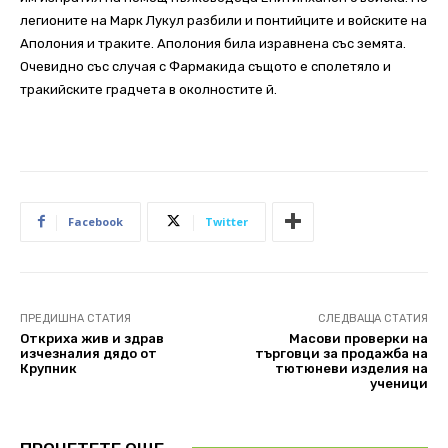
легионите на Марк Лукул разбили и понтийците и войските на
Аполония и траките. Аполония била изравнена със земята.
Очевидно със случая с Фармакида същото е сполетяло и
тракийските градчета в околностите й.
Facebook
Twitter
ПРЕДИШНА СТАТИЯ
СЛЕДВАЩА СТАТИЯ
Откриха жив и здрав
Масови проверки на
изчезналия дядо от
търговци за продажба на
Крупник
тютюневи изделия на
ученици