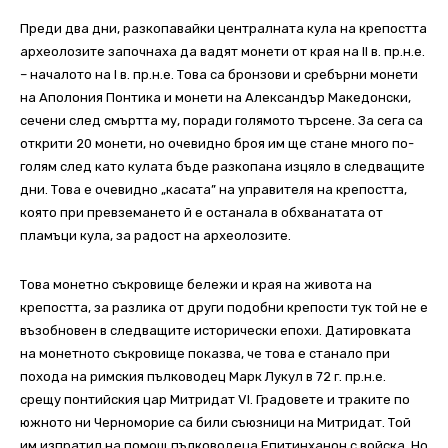
Преди два дни, разкопавайки централната кула на крепостта
археолозите започнаха да вадят монети от края на ІІ в. пр.н.е.
– началото на І в. пр.н.е. Това са бронзови и сребърни монети
на Аполония Понтика и монети на Александър Македонски,
сечени след смъртта му, поради голямото търсене. За сега са
открити 20 монети, но очевидно броя им ще стане много по-
голям след като кулата бъде разкопана изцяло в следващите
дни. Това е очевидно „касата” на управителя на крепостта,
която при превземането й е останала в обхванатата от
пламъци кула, за радост на археолозите.
Това монетно съкровище бележи и края на живота на
крепостта, за разлика от други подобни крепости тук той не е
възобновен в следващите исторически епохи. Датировката
на монетното съкровище показва, че това е станало при
похода на римския пълководец Марк Лукул в 72 г. пр.н.е.
срещу понтийския цар Митридат VІ. Градовете и траките по
южното ни Черноморие са били съюзници на Митридат. Той
им изпратил на помощ пълководеца Епитинханон с войска. Но