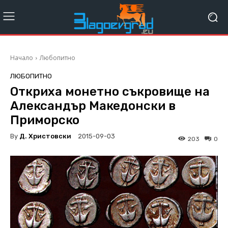
Начало
Любопитно
ЛЮБОПИТНО
Откриха монетно съкровище на
Александър Македонски в
Приморско
By
Д. Христовски
2015-09-03
203
0