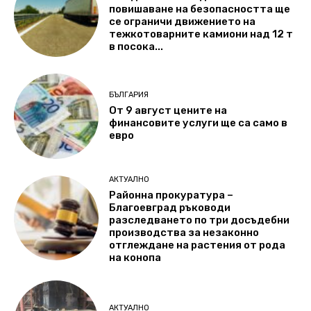
повишаване на безопасността ще
се ограничи движението на
тежкотоварните камиони над 12 т
в посока...
БЪЛГАРИЯ
От 9 август цените на
финансовите услуги ще са само в
евро
АКТУАЛНО
Районна прокуратура –
Благоевград ръководи
разследването по три досъдебни
производства за незаконно
отглеждане на растения от рода
на конопа
АКТУАЛНО