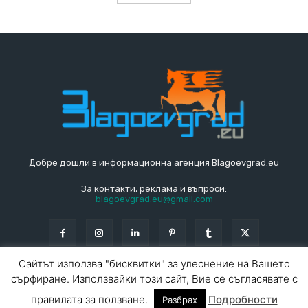
Добре дошли в информационна агенция Blagoevgrad.eu
За контакти, реклама и въпроси:
blagoevgrad.eu@gmail.com
Сайтът използва "бисквитки" за улеснение на Вашето
сърфиране. Използвайки този сайт, Вие се съгласявате с
© Blagoevgrad.EU 2010 - 2026
Общи условия
|
правилата за ползване.
Подробности
Разбрах
За контакти
За реклама
СПРАВОЧНИК
СЪБИТИЯ