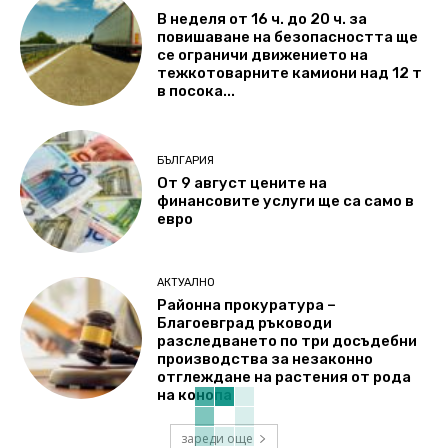
В неделя от 16 ч. до 20 ч. за
повишаване на безопасността ще
се ограничи движението на
тежкотоварните камиони над 12 т
в посока...
БЪЛГАРИЯ
От 9 август цените на
финансовите услуги ще са само в
евро
АКТУАЛНО
Районна прокуратура –
Благоевград ръководи
разследването по три досъдебни
производства за незаконно
отглеждане на растения от рода
на конопа
зареди още