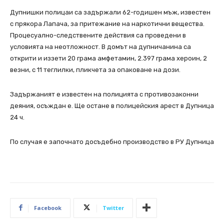
Дупнишки полицаи са задържали 62-годишен мъж, известен
с прякора Лапача, за притежание на наркотични вещества.
Процесуално-следствените действия са проведени в
условията на неотложност. В домът на дупничанина са
открити и иззети 20 грама амфетамин, 2.397 грама хероин, 2
везни, с 11 теглилки, пликчета за опаковане на дози.
Задържаният е известен на полицията с противозаконни
деяния, осъждан е. Ще остане в полицейския арест в Дупница
24 ч.
По случая е започнато досъдебно производство в РУ Дупница
Facebook
Twitter