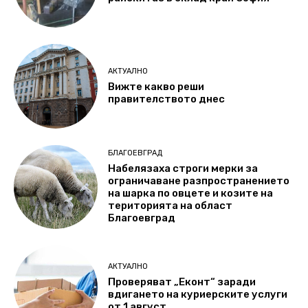
АКТУАЛНО
Вижте какво реши
правителството днес
БЛАГОЕВГРАД
Набелязаха строги мерки за
ограничаване разпространението
на шарка по овцете и козите на
територията на област
Благоевград
АКТУАЛНО
Проверяват „Еконт“ заради
вдигането на куриерските услуги
от 1 август