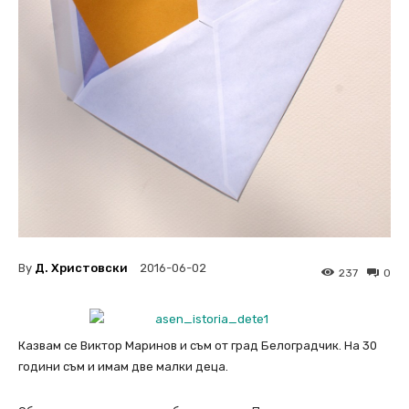
By
Д. Христовски
2016-06-02
237
0
Казвам се Виктор Маринов и съм от град Белоградчик. На 30
години съм и имам две малки деца.