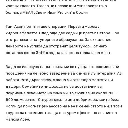
част на главата. Тогава ни насочи към Университетска
болница МБАЛ „Свети Иван Рилски” в София.
Там Асен претъпя две операции. Първата – срещу
хидроцефалията. След още две седмици претъпя втора – за
отстраняване на туморното образузание. За съжаление
лекарите не успяха да отстранят целя тумор – от него
останаха около 3-4% в задната част на главата на Асен.
За да се излекува напъно сина ми се нуждае от ежемесечни
посещения на лечебно заведение за химио и лъчетерапия. Аз
работя като дървосекач, а жена ми отглежда малката ни
дъщеря. Семейните ни доходи не са достатъчни за
покриване лечението на сима ми. То възлиза на около 700 –
800 лв. месечно. Сигурен съм, че има добри хора, които биха
могли да помогнат финансово на мен и семейството ми, в този
труден за нас момент, за да осигурим ефективно лечние на
малкия Асен.