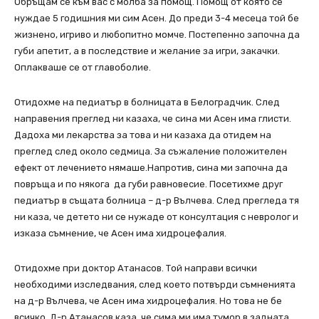
Обръщам се към вас с молба за помощ. Помощ от която се
нуждае 5 годишния ми сим Асен. До преди 3-4 месеца той бе
жизнено, игриво и любопитно момче. Постепенно започна да
губи апетит, а в последствие и желание за игри, закачки.
Оплакваше се от главоболие.
Отидохме на педиатър в болницата в Белоградчик. След
направения преглед ни казаха, че сина ми Асен има глисти.
Дадоха ми лекарства за това и ни казаха да отидем на
преглед след около седмица. За съжаление положителен
ефект от лечението нямаше.Напротив, сина ми започна да
повръща и по някога да губи равновесие. Посетихме друг
педиатър в същата болница – д-р Вълчева. След прегледа тя
ни каза, че детето ни се нужаде от консултация с невролог и
изказа съмнение, че Асен има хидроцефалия.
Отидохме при доктор Атанасов. Той направи всички
необходими изследвания, след което потвърди съмненията
на д-р Вълчева, че Асен има хидроцефалия. Но това не бе
всичко. Д-р Атанасов каза, че сима ми има тумор в задната