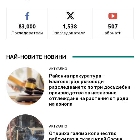
83,000
1,538
507
Последователи
последователи
абонати
НАЙ-НОВИТЕ НОВИНИ
АКТУАЛНО
Районна прокуратура –
Благоевград ръководи
разследването по три досъдебни
производства за незаконно
отглеждане на растения от рода
на конопа
АКТУАЛНО
Откриха голямо количество
райски газ в склад край София