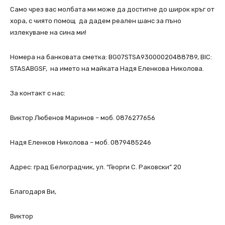
Само чрез вас молбата ми може да достигне до широк кръг от
хора, с чиято помощ да дадем реален шанс за пъно
излекуване на сина ми!
Номера на банковата сметка:
BG07STSA93000020488789, BIC:
STASABGSF
, на името на майката Надя Еленкова Николова.
За контакт с нас:
Виктор Любенов Маринов – моб.
0876277656
Надя Еленков Николова – моб.
0879485246
Aдрес: град Белоградчик, ул. “Георги С. Раковски” 20
Благодаря Ви,
Виктор