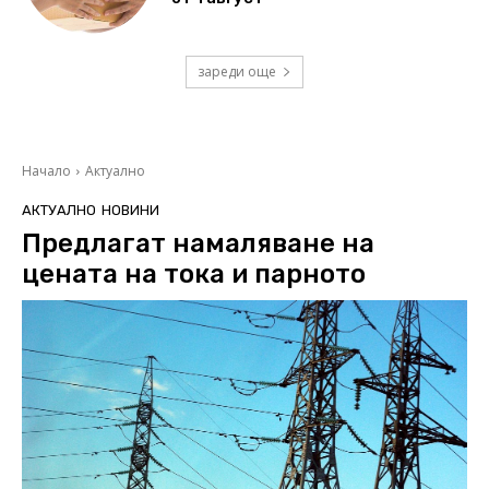
зареди още