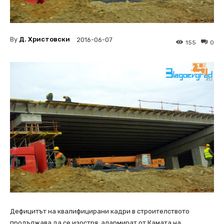
By
Д. Христовски
2016-06-07
155
0
Дефицитът на квалифицирани кадри в строителството
продължава да се изостря, алармират от Камата на