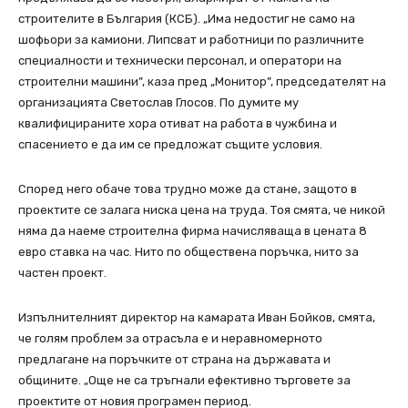
строителите в България (КСБ). „Има недостиг не само на
шофьори за камиони. Липсват и работници по различните
специалности и технически персонал, и оператори на
строителни машини”, каза пред „Монитор”, председателят на
организацията Светослав Глосов. По думите му
квалифицираните хора отиват на работа в чужбина и
спасението е да им се предложат същите условия.
Според него обаче това трудно може да стане, защото в
проектите се залага ниска цена на труда. Тоя смята, че никой
няма да наеме строителна фирма начисляваща в цената 8
евро ставка на час. Нито по обществена поръчка, нито за
частен проект.
Изпълнителният директор на камарата Иван Бойков, смята,
че голям проблем за отрасъла е и неравномерното
предлагане на поръчките от страна на държавата и
общините. „Още не са тръгнали ефективно търговете за
проектите от новия програмен период.