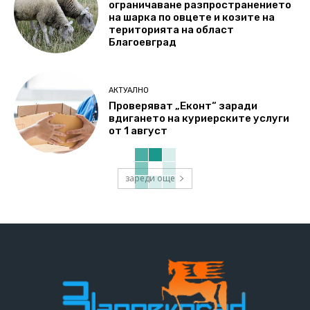
ограничаване разпространението
на шарка по овцете и козите на
територията на област
Благоевград
АКТУАЛНО
Проверяват „Еконт“ заради
вдигането на куриерските услуги
от 1 август
зареди още