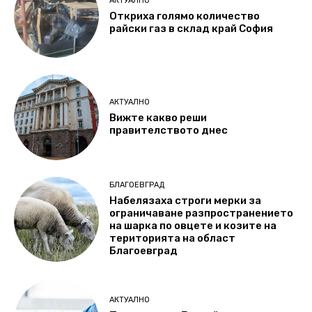
АКТУАЛНО
Откриха голямо количество
райски газ в склад край София
АКТУАЛНО
Вижте какво реши
правителството днес
БЛАГОЕВГРАД
Набелязаха строги мерки за
ограничаване разпространението
на шарка по овцете и козите на
територията на област
Благоевград
АКТУАЛНО