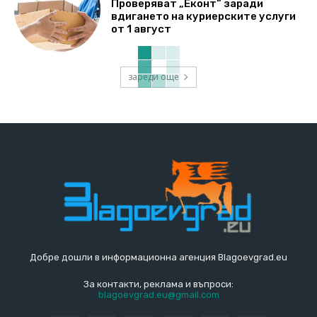
Проверяват „Еконт“ заради
вдигането на куриерските услуги
от 1 август
зареди още
Добре дошли в информационна агенция Blagoevgrad.eu
За контакти, реклама и въпроси:
blagoevgrad.eu@gmail.com