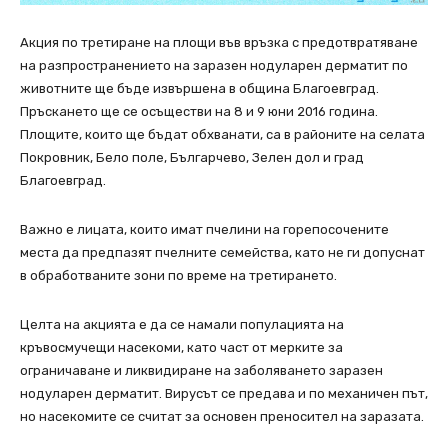
Акция по третиране на площи във връзка с предотвратяване
на разпространението на заразен нодуларен дерматит по
животните ще бъде извършена в община Благоевград.
Пръскането ще се осъществи на 8 и 9 юни 2016 година.
Площите, които ще бъдат обхванати, са в районите на селата
Покровник, Бело поле, Българчево, Зелен дол и град
Благоевград.
Важно е лицата, които имат пчелини на горепосочените
места да предпазят пчелните семейства, като не ги допуснат
в обработваните зони по време на третирането.
Целта на акцията е да се намали популацията на
кръвосмучещи насекоми, като част от мерките за
ограничаване и ликвидиране на заболяването заразен
нодуларен дерматит. Вирусът се предава и по механичен път,
но насекомите се считат за основен преносител на заразата.