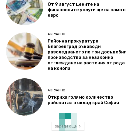
От 9 август цените на
финансовите услуги ще са само в
евро
АКТУАЛНО
Районна прокуратура –
Благоевград ръководи
разследването по три досъдебни
производства за незаконно
отглеждане на растения от рода
на конопа
АКТУАЛНО
Откриха голямо количество
райски газ в склад край София
зареди още