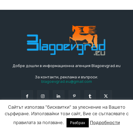
Добре дошли в информационна агенция Blagoevgrad.eu
За контакти, реклама и въпроси:
blagoevgrad.eu@gmail.com
Сайтът използва "бисквитки" за улеснение на Вашето
сърфиране. Използвайки този сайт, Вие се съгласявате с
© Blagoevgrad.EU 2010 - 2026
Общи условия
|
правилата за ползване.
Подробности
Разбрах
За контакти
За реклама
СПРАВОЧНИК
СЪБИТИЯ