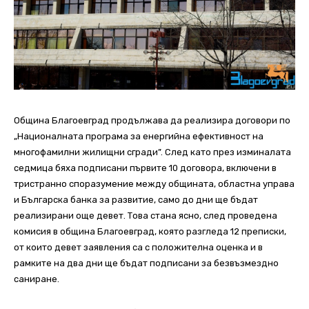
Община Благоевград продължава да реализира договори по
„Националната програма за енергийна ефективност на
многофамилни жилищни сгради”. След като през изминалата
седмица бяха подписани първите 10 договора, включени в
тристранно споразумение между общината, областна управа
и Българска банка за развитие, само до дни ще бъдат
реализирани още девет. Това стана ясно, след проведена
комисия в община Благоевград, която разгледа 12 преписки,
от които девет заявления са с положителна оценка и в
рамките на два дни ще бъдат подписани за безвъзмездно
саниране.