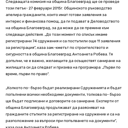
Следващата комисия на община Благоевград ще се проведе
този петък- 27 февруари 2015г. Общинското ръководство
апелира гражданите, които имат готови заявления за
интерес и финансова помощ, да ги подават в Деловодството
на община Благоевград, за да може да се премине към
следващи действия. „До този момент по списък имаме
регистрирани 74 сдружения и са постъпили още 11 заявления
за регистрация”, каза зам.-кметът по строителството и
сигурността в община Благоевград Антоанета Робева. Тя
допълни, че е важно, желаещите да осъществят саниране на
жилищата си да следват и призива на програмара: „Първи по
време, първи по право”.
„Колкото по- бързо бъдат реализирани Сдруженията и бъдат
попълнени всички необходими документи, толкова по- бързо
ще бъдат подписани и договорите са саниране. Експерти от
община Благоевград продължават да разясняват на
гражданите стъпките за регистриране на сдружение и са на
разположение за въпроси при попълването на документи”,
каза още Антоанета Робева.