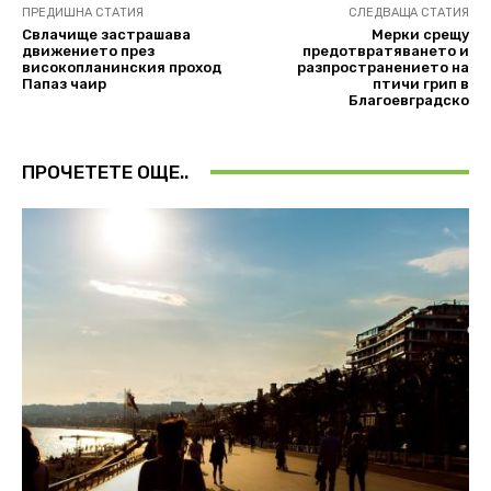
ПРЕДИШНА СТАТИЯ
СЛЕДВАЩА СТАТИЯ
Свлачище застрашава
Мерки срещу
движението през
предотвратяването и
високопланинския проход
разпространението на
Папаз чаир
птичи грип в
Благоевградско
ПРОЧЕТЕТЕ ОЩЕ..